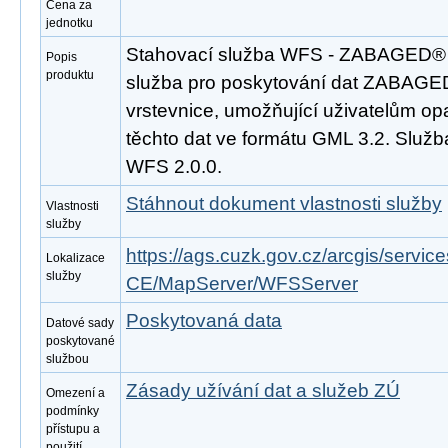
Cena za
jednotku
Stahovací služba WFS - ZABAGED® - 
Popis
produktu
služba pro poskytování dat ZABAGED
vrstevnice, umožňující uživatelům o
těchto dat ve formátu GML 3.2. Služ
WFS 2.0.0.
Stáhnout dokument vlastnosti služby
Vlastnosti
služby
https://ags.cuzk.gov.cz/arcgis/se
Lokalizace
služby
CE/MapServer/WFSServer
Poskytovaná data
Datové sady
poskytované
službou
Zásady užívání dat a služeb ZÚ
Omezení a
podmínky
přístupu a
použití