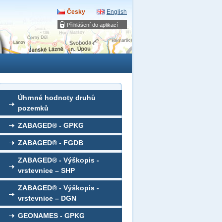
Česky
English
Přihlášení do aplikací
Úhrnné hodnoty druhů
pozemků
ZABAGED® - GPKG
ZABAGED® - FGDB
ZABAGED® - Výškopis -
vrstevnice – SHP
ZABAGED® - Výškopis -
vrstevnice – DGN
GEONAMES - GPKG