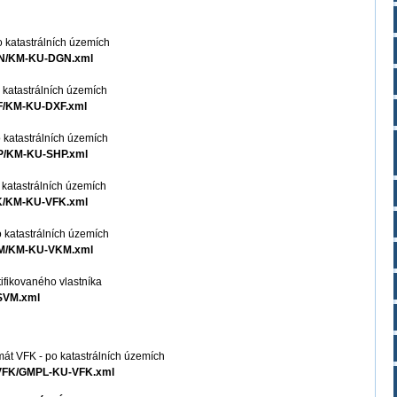
o katastrálních územích
DGN/KM-KU-DGN.xml
 katastrálních územích
XF/KM-KU-DXF.xml
 katastrálních územích
HP/KM-KU-SHP.xml
 katastrálních územích
FK/KM-KU-VFK.xml
 katastrálních územích
VKM/KM-KU-VKM.xml
ifikovaného vlastníka
ZSVM.xml
mát VFK - po katastrálních územích
U-VFK/GMPL-KU-VFK.xml