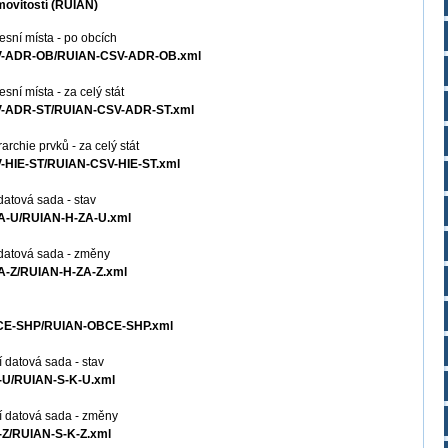
movitostí (RÚIAN)
sní místa - po obcích
CSV-ADR-OB/RUIAN-CSV-ADR-OB.xml
ní místa - za celý stát
CSV-ADR-ST/RUIAN-CSV-ADR-ST.xml
rchie prvků - za celý stát
V-HIE-ST/RUIAN-CSV-HIE-ST.xml
datová sada - stav
ZA-U/RUIAN-H-ZA-U.xml
 datová sada - změny
ZA-Z/RUIAN-H-ZA-Z.xml
OBCE-SHP/RUIAN-OBCE-SHP.xml
 datová sada - stav
K-U/RUIAN-S-K-U.xml
í datová sada - změny
K-Z/RUIAN-S-K-Z.xml