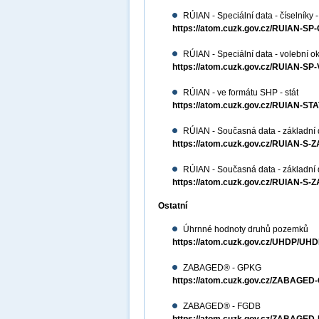
RÚIAN - Speciální data - číselníky -
https://atom.cuzk.gov.cz/RUIAN-SP
RÚIAN - Speciální data - volební ok
https://atom.cuzk.gov.cz/RUIAN-S
RÚIAN - ve formátu SHP - stát
https://atom.cuzk.gov.cz/RUIAN-S
RÚIAN - Současná data - základní 
https://atom.cuzk.gov.cz/RUIAN-S-
RÚIAN - Současná data - základní
https://atom.cuzk.gov.cz/RUIAN-S-
Ostatní
Úhrnné hodnoty druhů pozemků
https://atom.cuzk.gov.cz/UHDP/UHD
ZABAGED® - GPKG
https://atom.cuzk.gov.cz/ZABAG
ZABAGED® - FGDB