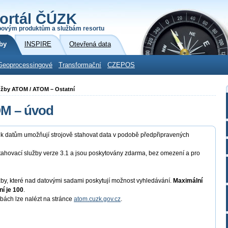
ortál ČÚZK
povým produktům a službám resortu
by
INSPIRE
Otevřená data
Geoprocessingové
Transformační
CZEPOS
lužby ATOM / ATOM – Ostatní
OM – úvod
p k datům umožňují strojově stahovat data v podobě předpřipravených
tahovací služby verze 3.1 a jsou poskytovány zdarma, bez omezení a pro
y, které nad datovými sadami poskytují možnost vyhledávání.
Maximální
í je 100
.
žbách lze nalézt na stránce
atom.cuzk.gov.cz
.