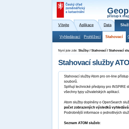
Geop
přístup k ma
Vítejte
Aplikace
Data
Služ
Vyhledávací
Prohlížecí
Stahovací
Nyní jste zde:
Služby / Stahovací / Stahovací s
Stahovací služby AT
Stahovací služby Atom pro on-line přístu
souborů.
Splňují technické předpisy pro INSPIRE s
všechny typy uživatelských aplikací.
Atom služby doplněny o OpenSearch služb
počet zobrazených výsledků vyhledáván
Podrobnější informace o jednotlivých slu
Seznam ATOM služeb: