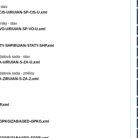
 stav
-CIS-U/RUIAN-SP-CIS-U.xml
rsky - stav
P-VO-U/RUIAN-SP-VO-U.xml
TATY-SHP/RUIAN-STATY-SHP.xml
datová sada - stav
ZA-U/RUIAN-S-ZA-U.xml
 datová sada - změny
ZA-Z/RUIAN-S-ZA-Z.xml
P.xml
ED-GPKG/ZABAGED-GPKG.xml