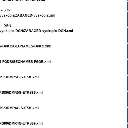
ED-FGDB/ZABAGED-FGDB.xml
e – SHP
-vyskopis/ZABAGED-vyskopis.xml
e – DGN
D-vyskopis-DGN/ZABAGED-vyskopis-DGN.xml
AMES-GPKG/GEONAMES-GPKG.xml
MES-FGDB/GEONAMES-FGDB.xml
SJTSK/DMR5G-SJTSK.xml
ETRS89/DMR5G-ETRS89.xml
SJTSK/DMR4G-SJTSK.xml
ETRS89/DMR4G-ETRS89.xml