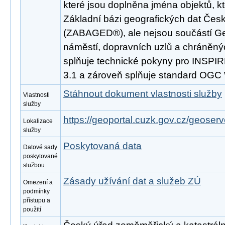
které jsou doplněna jména objektů, k
Základní bázi geografických dat Česk
(ZABAGED®), ale nejsou součástí Ge
náměstí, dopravních uzlů a chráněný
splňuje technické pokyny pro INSPIR
3.1 a zároveň splňuje standard OGC
Stáhnout dokument vlastnosti služby
Vlastnosti
služby
https://geoportal.cuzk.gov.cz/geoserv
Lokalizace
služby
Poskytovaná data
Datové sady
poskytované
službou
Zásady užívání dat a služeb ZÚ
Omezení a
podmínky
přístupu a
použití