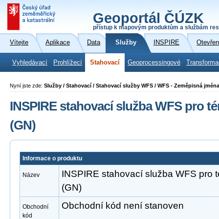
Geoportál ČÚZK
přístup k mapovým produktům a službám res
Vítejte
Aplikace
Data
Služby
INSPIRE
Otevřen
Vyhledávací
Prohlížecí
Stahovací
Geoprocessingové
Transforma
Nyní jste zde:
Služby / Stahovací / Stahovací služby WFS / WFS - Zeměpisná jmén
INSPIRE stahovací služba WFS pro t
(GN)
Informace o produktu
INSPIRE stahovací služba WFS pro 
Název
(GN)
Obchodní kód není stanoven
Obchodní
kód