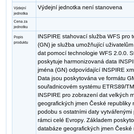
Výdejní jednotka není stanovena
Výdejní
jednotka
Cena za
jednotku
INSPIRE stahovací služba WFS pro 
Popis
produktu
(GN) je služba umožňující uživatelů
dat pomocí technologie WFS 2.0.0. S
poskytuje harmonizovaná data INSP
jména (GN) odpovídající INSPIRE xml
Data jsou poskytována ve formátu GM
souřadnicovém systému ETRS89/TM
INSPIRE pro zobrazení dat velkých m
geografických jmen České republiky 
podobu s ostatními daty vytvářenými
rámci celé Evropy. Základem poskyto
databáze geografických jmen České 