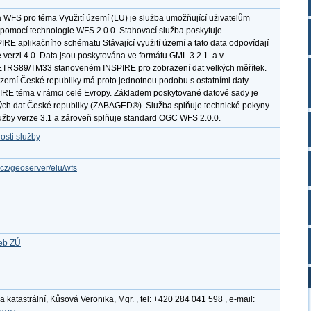
 WFS pro téma Využití území (LU) je služba umožňující uživatelům
pomocí technologie WFS 2.0.0. Stahovací služba poskytuje
RE aplikačního schématu Stávající využití území a tato data odpovídají
verzi 4.0. Data jsou poskytována ve formátu GML 3.2.1. a v
TRS89/TM33 stanoveném INSPIRE pro zobrazení dat velkých měřítek.
území České republiky má proto jednotnou podobu s ostatními daty
PIRE téma v rámci celé Evropy. Základem poskytované datové sady je
ých dat České republiky (ZABAGED®). Služba splňuje technické pokyny
užby verze 3.1 a zároveň splňuje standard OGC WFS 2.0.0.
osti služby
.cz/geoserver/elu/wfs
žeb ZÚ
katastrální, Kůsová Veronika, Mgr. , tel: +420 284 041 598 , e-mail: