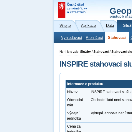
Geop
přístup k ma
Vítejte
Aplikace
Data
Služ
Vyhledávací
Prohlížecí
Stahovací
Nyní jste zde:
Služby / Stahovací / Stahovací s
INSPIRE stahovací sl
Informace o produktu
Název
INSPIRE stahovací služba
Obchodní
Obchodní kód není stano
kód
Výdejní
Výdejní jednotka není st
jednotka
Cena za
jednotku