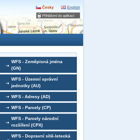
Česky
English
Přihlášení do aplikací
WFS - Zeměpisná jména
(GN)
WFS - Územní správní
jednotky (AU)
WFS - Adresy (AD)
WFS - Parcely (CP)
WFS - Parcely národní
rozšíření (CPX)
WFS - Dopravní sítě-letecká