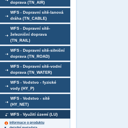
doprava (TN_AIR)
WFS - Dopravní sítě-lanová
dráha (TN_CABLE)
WFS - Dopravní sítě-
železniční doprava
(TN_RAIL)
WFS - Dopravní sítě-silniční
doprava (TN_ROAD)
WFS - Dopravní sítě-vodní
doprava (TN_WATER)
WFS - Vodstvo - fyzické
vody (HY_P)
WFS - Vodstvo - sítě
(HY_NET)
WFS - Využití území (LU)
informace o produktu
detailní metadata