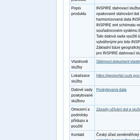
Popis
INSPIRE stahovací služba
produktu
opakované stahování dat 
harmonizovaná data INSPI
INSPIRE xml schématu ve 
souřadnicovém systému E
Tato datová sada využití 
vytvářenými pro toto INS
Základní báze geografick
pro INSPIRE stahovací sl
Vlastnosti
Stáhnout dokument vlastn
služby
Lokalizace
https://geoportal.cuzk.gov
služby
Datové sady
Poskytovaná data
poskytované
službou
Omezení a
Zásady užívání dat a slu
podmínky
přístupu a
použití
Kontakt
Český úřad zeměměřický a 