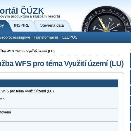
ortál ČÚZK
povým produktům a službám resortu
by
INSPIRE
Otevřená data
Geoprocessingové
Transformační
CZEPOS
lužby WFS / WFS - Využití území (LU)
užba WFS pro téma Využití území (LU)
 WFS pro téma Využití území (LU)
ven
anovena