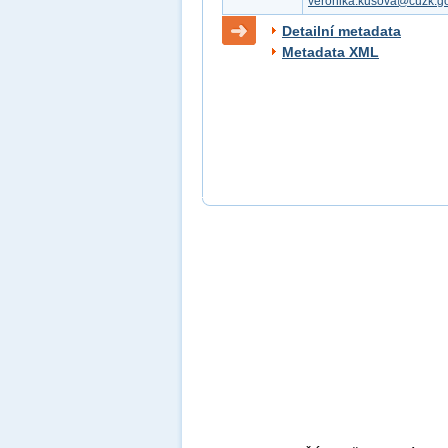
veronika.kusova@cuzk.go
Detailní metadata
Metadata XML