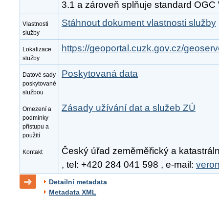
3.1 a zároveň splňuje standard OGC
Stáhnout dokument vlastnosti služby
Vlastnosti
služby
https://geoportal.cuzk.gov.cz/geoserv
Lokalizace
služby
Poskytovaná data
Datové sady
poskytované
službou
Zásady užívání dat a služeb ZÚ
Omezení a
podmínky
přístupu a
použití
Český úřad zeměměřický a katastráln
Kontakt
, tel: +420 284 041 598 , e-mail:
vero
Detailní metadata
Metadata XML