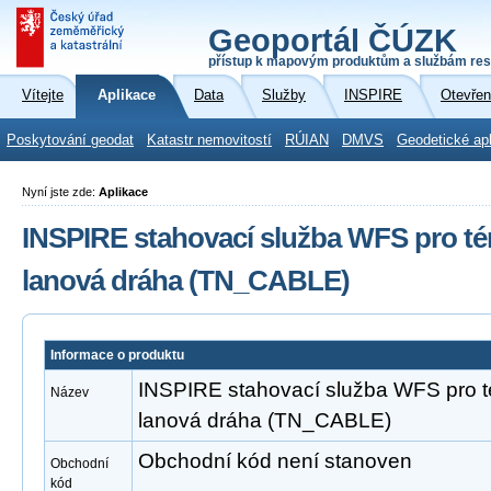
Geoportál ČÚZK
přístup k mapovým produktům a službám res
Vítejte
Aplikace
Data
Služby
INSPIRE
Otevřen
Poskytování geodat
Katastr nemovitostí
RÚIAN
DMVS
Geodetické ap
Nyní jste zde:
Aplikace
INSPIRE stahovací služba WFS pro té
lanová dráha (TN_CABLE)
Informace o produktu
INSPIRE stahovací služba WFS pro t
Název
lanová dráha (TN_CABLE)
Obchodní kód není stanoven
Obchodní
kód