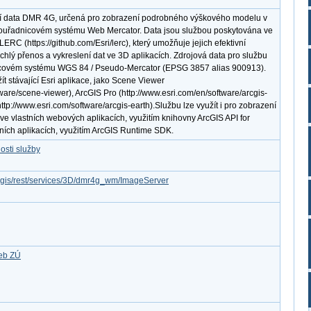
cí data DMR 4G, určená pro zobrazení podrobného výškového modelu v
souřadnicovém systému Web Mercator. Data jsou službou poskytována ve
RC (https://github.com/Esri/lerc), který umožňuje jejich efektivní
hlý přenos a vykreslení dat ve 3D aplikacích. Zdrojová data pro službu
icovém systému WGS 84 / Pseudo-Mercator (EPSG 3857 alias 900913).
ít stávající Esri aplikace, jako Scene Viewer
tware/scene-viewer), ArcGIS Pro (http://www.esri.com/en/software/arcgis-
ttp://www.esri.com/software/arcgis-earth).Službu lze využít i pro zobrazení
e vlastních webových aplikacích, využitím knihovny ArcGIS API for
vních aplikacích, využitím ArcGIS Runtime SDK.
osti služby
arcgis/rest/services/3D/dmr4g_wm/ImageServer
žeb ZÚ