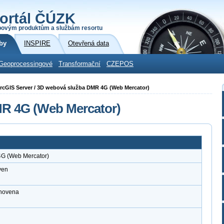
ortál ČÚZK
povým produktům a službám resortu
by
INSPIRE
Otevřená data
Geoprocessingové
Transformační
CZEPOS
i ArcGIS Server / 3D webová služba DMR 4G (Web Mercator)
R 4G (Web Mercator)
G (Web Mercator)
ven
anovena