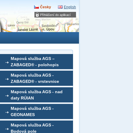
Česky
English
Přihlášení do aplikací
Mapová služba AGS –
ZABAGED® - polohopis
Mapová služba AGS -
ZABAGED® - vrstevnice
Mapová služba AGS - nad
daty RÚIAN
Mapová služba AGS -
GEONAMES
Mapová služba AGS -
Bodová pole