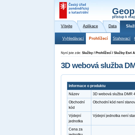
Geop
přístup k ma
Vítejte
Aplikace
Data
Služ
Vyhledávací
Prohlížecí
Stahovací
Nyní jste zde:
Služby / Prohlížecí / Služby Esr
3D webová služba DM
Informace o produktu
Název
3D webová služba DMR 4
Obchodní
Obchodní kód není stano
kód
Výdejní
Výdejní jednotka není st
jednotka
Cena za
jednotku