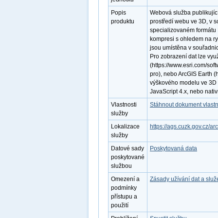
Popis
Webová služba publikují
produktu
prostředí webu ve 3D, v 
specializovaném formátu LE
kompresi s ohledem na ryc
jsou umístěna v souřadn
Pro zobrazení dat lze využ
(https://www.esri.com/sof
pro), nebo ArcGIS Earth (h
výškového modelu ve 3D v
JavaScript 4.x, nebo nati
Vlastnosti
Stáhnout dokument vlastn
služby
Lokalizace
https://ags.cuzk.gov.cz/
služby
Datové sady
Poskytovaná data
poskytované
službou
Omezení a
Zásady užívání dat a slu
podmínky
přístupu a
použití