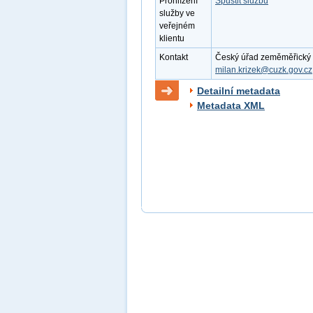
Prohlížení
Spustit službu
služby ve
veřejném
klientu
Kontakt
Český úřad zeměměřický a k
milan.krizek@cuzk.gov.cz
Detailní metadata
Metadata XML