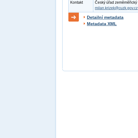
Kontakt
Český úřad zeměměřický a k
milan.krizek@cuzk.gov.cz
Detailní metadata
Metadata XML