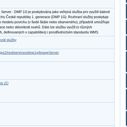
 Server - DMP 1G je poskytována jako veřejná služba pro využití datové
rchu České republiky 1. generace (DMP 1G). Rozhraní služby poskytuje
ho modelu povrchu (v šedé škále nebo obarveného), případně umožňuje
ace nebo sklonitosti svahů. Dále lze službu využít (v různých
, definovaných v capabilities) i prostřednictvím standardu WMS.
osti služby
rcgis2/rest/services/dmp1g/ImageServer
žeb ZÚ