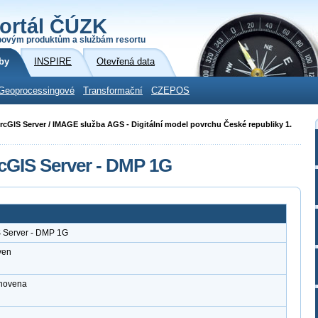
ortál ČÚZK
povým produktům a službám resortu
by
INSPIRE
Otevřená data
Geoprocessingové
Transformační
CZEPOS
 ArcGIS Server / IMAGE služba AGS - Digitální model povrchu České republiky 1.
cGIS Server - DMP 1G
S Server - DMP 1G
ven
anovena