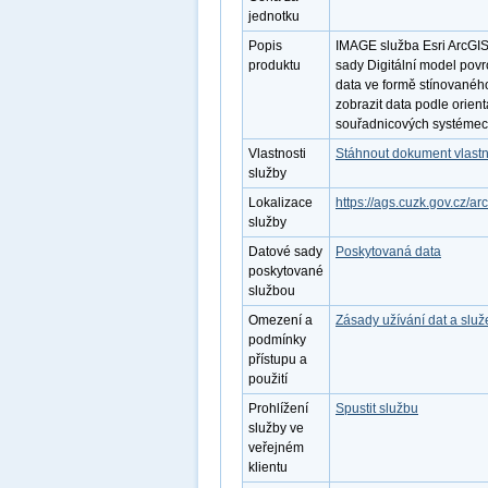
jednotku
Popis
IMAGE služba Esri ArcGIS
produktu
sady Digitální model pov
data ve formě stínované
zobrazit data podle orient
souřadnicových systémech
Vlastnosti
Stáhnout dokument vlastn
služby
Lokalizace
https://ags.cuzk.gov.cz/a
služby
Datové sady
Poskytovaná data
poskytované
službou
Omezení a
Zásady užívání dat a slu
podmínky
přístupu a
použití
Prohlížení
Spustit službu
služby ve
veřejném
klientu