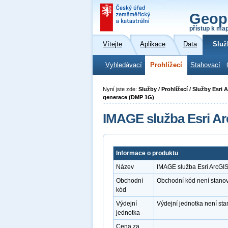
Geop
přístup k ma
Vítejte
Aplikace
Data
Služ
Vyhledávací
Prohlížecí
Stahovací
Nyní jste zde:
Služby / Prohlížecí / Služby Esri
generace (DMP 1G)
IMAGE služba Esri Ar
Informace o produktu
Název
IMAGE služba Esri ArcGI
Obchodní
Obchodní kód není stano
kód
Výdejní
Výdejní jednotka není st
jednotka
Cena za