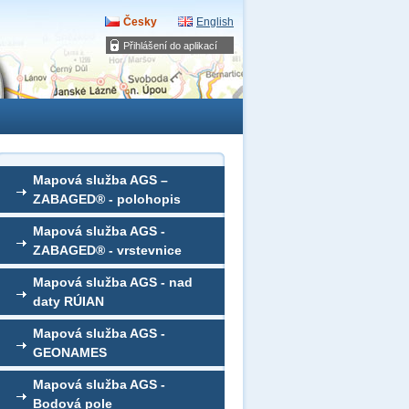
Česky
English
Přihlášení do aplikací
Mapová služba AGS –
ZABAGED® - polohopis
Mapová služba AGS -
ZABAGED® - vrstevnice
Mapová služba AGS - nad
daty RÚIAN
Mapová služba AGS -
GEONAMES
Mapová služba AGS -
Bodová pole