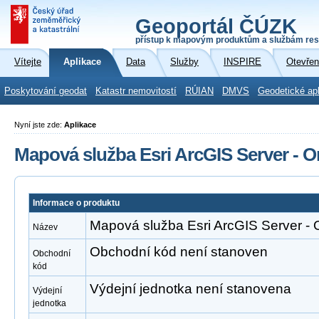
Geoportál ČÚZK
přístup k mapovým produktům a službám res
Vítejte
Aplikace
Data
Služby
INSPIRE
Otevřen
Poskytování geodat
Katastr nemovitostí
RÚIAN
DMVS
Geodetické ap
Nyní jste zde:
Aplikace
Mapová služba Esri ArcGIS Server - O
Informace o produktu
Mapová služba Esri ArcGIS Server - 
Název
Obchodní kód není stanoven
Obchodní
kód
Výdejní jednotka není stanovena
Výdejní
jednotka