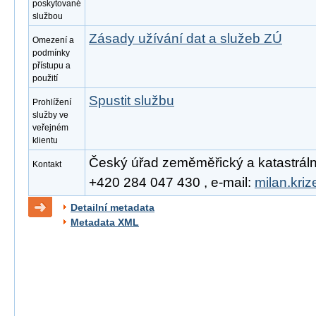
poskytované
službou
Zásady užívání dat a služeb ZÚ
Omezení a
podmínky
přístupu a
použití
Spustit službu
Prohlížení
služby ve
veřejném
klientu
Český úřad zeměměřický a katastrální, 
Kontakt
+420 284 047 430 , e-mail:
milan.kri
Detailní metadata
Metadata XML