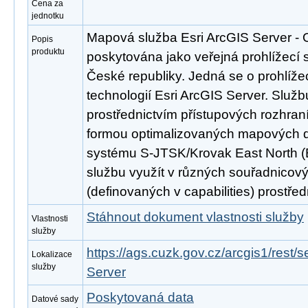
Cena za
jednotku
Mapová služba Esri ArcGIS Server - O
Popis
produktu
poskytována jako veřejná prohlížecí s
České republiky. Jedná se o prohlíž
technologií Esri ArcGIS Server. Službu
prostřednictvím přístupových rozh
formou optimalizovaných mapových d
systému S-JTSK/Krovak East North (
službu využít v různých souřadnico
(definovaných v capabilities) prostř
Stáhnout dokument vlastnosti služby
Vlastnosti
služby
https://ags.cuzk.gov.cz/arcgis1/re
Lokalizace
služby
Server
Poskytovaná data
Datové sady