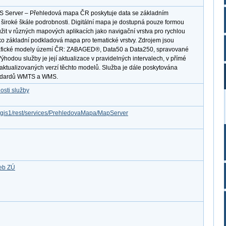
IS Server – Přehledová mapa ČR poskytuje data se základním
široké škále podrobnosti. Digitální mapa je dostupná pouze formou
it v různých mapových aplikacích jako navigační vrstva pro rychlou
ko základní podkladová mapa pro tematické vrstvy. Zdrojem jsou
grafické modely území ČR: ZABAGED®, Data50 a Data250, spravované
dou služby je její aktualizace v pravidelných intervalech, v přímé
aktualizovaných verzí těchto modelů. Služba je dále poskytována
andardů WMTS a WMS.
osti služby
arcgis1/rest/services/PrehledovaMapa/MapServer
žeb ZÚ