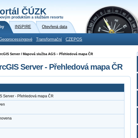
ortál ČÚZK
povým produktům a službám resortu
by
INSPIRE
Otevřená data
Geoprocessingové
Transformační
CZEPOS
i ArcGIS Server / Mapová služba AGS – Přehledová mapa ČR
rcGIS Server - Přehledová mapa ČR
IS Server - Přehledová mapa ČR
ven
anovena