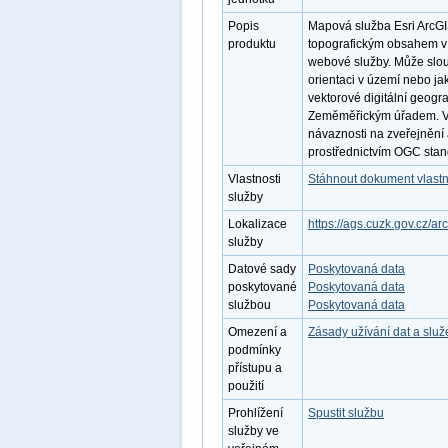
Popis
Mapová služba Esri ArcG
produktu
topografickým obsahem v 
webové služby. Může slouž
orientaci v území nebo ja
vektorové digitální geo
Zeměměřickým úřadem. Výho
návaznosti na zveřejnění 
prostřednictvím OGC st
Vlastnosti
Stáhnout dokument vlastn
služby
Lokalizace
https://ags.cuzk.gov.cz/
služby
Datové sady
Poskytovaná data
poskytované
Poskytovaná data
službou
Poskytovaná data
Omezení a
Zásady užívání dat a slu
podmínky
přístupu a
použití
Prohlížení
Spustit službu
služby ve