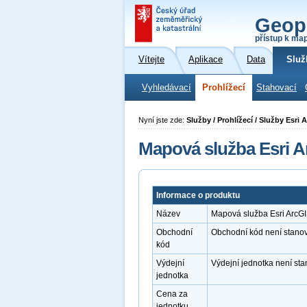
Geop
přístup k ma
Vítejte
Aplikace
Data
Služ
Vyhledávací
Prohlížecí
Stahovací
Nyní jste zde:
Služby / Prohlížecí / Služby Esr
Mapová služba Esri A
Informace o produktu
Název
Mapová služba Esri ArcG
Obchodní
Obchodní kód není stano
kód
Výdejní
Výdejní jednotka není st
jednotka
Cena za
jednotku