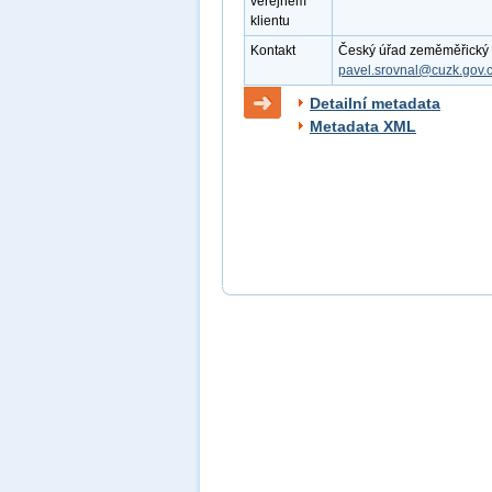
veřejném
klientu
Kontakt
Český úřad zeměměřický a k
pavel.srovnal@cuzk.gov.
Detailní metadata
Metadata XML