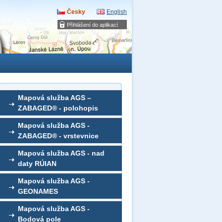
Česky
English
Přihlášení do aplikací
Mapová služba AGS –
ZABAGED® - polohopis
Mapová služba AGS -
ZABAGED® - vrstevnice
Mapová služba AGS - nad
daty RÚIAN
Mapová služba AGS -
GEONAMES
Mapová služba AGS -
Bodová pole