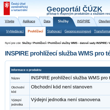
Geoportál ČÚZK
přístup k mapovým produktům a službám res
Vítejte
Aplikace
Data
Služby
INSPIRE
Otevřen
Vyhledávací
Prohlížecí
Stahovací
Geoprocessingové
Transforma
Nyní jste zde:
Služby / Prohlížecí / Prohlížecí služby WMS - datové sady INSPIRE 
INSPIRE prohlížecí služba WMS pro 
Informace o produktu
INSPIRE prohlížecí služba WMS pro
Název
Obchodní kód není stanoven
Obchodní
kód
Výdejní jednotka není stanovena
Výdejní
jednotka