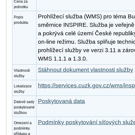
Cena za
jednotku
Prohlížecí služba (WMS) pro téma B
Popis
produktu
směrnice INSPIRE. Služba je veřejně
a pokrývá celé území České republik
on-line režimu. Služba splňuje tech
prohlížecí služby ve verzi 3.11 a zá
WMS 1.1.1 a 1.3.0.
Stáhnout dokument vlastnosti služby
Vlastnosti
služby
https://services.cuzk.gov.cz/wms/in
Lokalizace
služby
Poskytovaná data
Datové sady
poskytované
službou
Podmínky poskytování síťových slu
Omezení a
podmínky
přístupu a