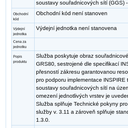
soustavy souřadnicových sítí (GGS
Obchodní kód není stanoven
Obchodní
kód
Výdejní jednotka není stanovena
Výdejní
jednotka
Cena za
jednotku
Služba poskytuje obraz souřadnicov
Popis
produktu
GRS80, sestrojené dle specifikací INS
přesností zákresu garantovanou reso
pro podporu implementace INSPIRE
soustavy souřadnicových sítí na úze
omezení jednotlivých vrstev je uveden
Služba splňuje Technické pokyny pro
služby v. 3.11 a zároveň splňuje st
1.3.0.