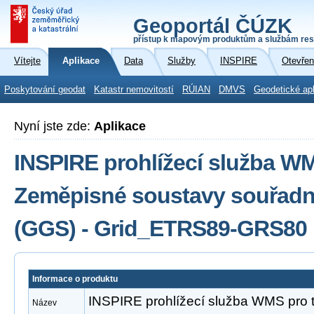
Geoportál ČÚZK
přístup k mapovým produktům a službám res
Vítejte
Aplikace
Data
Služby
INSPIRE
Otevřen
Poskytování geodat
Katastr nemovitostí
RÚIAN
DMVS
Geodetické ap
Nyní jste zde:
Aplikace
INSPIRE prohlížecí služba W
Zeměpisné soustavy souřadni
(GGS) - Grid_ETRS89-GRS80
Informace o produktu
INSPIRE prohlížecí služba WMS pro
Název