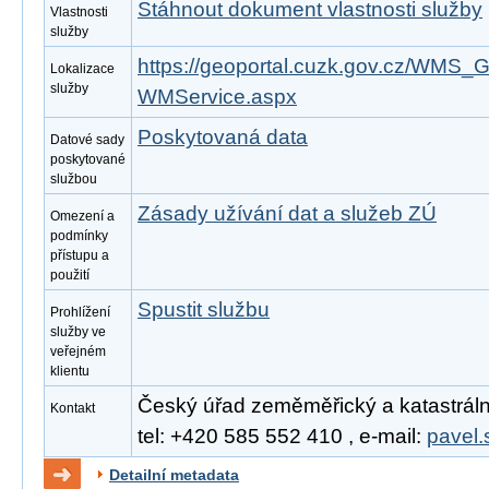
Stáhnout dokument vlastnosti služby
Vlastnosti
služby
https://geoportal.cuzk.gov.cz/WM
Lokalizace
služby
WMService.aspx
Poskytovaná data
Datové sady
poskytované
službou
Zásady užívání dat a služeb ZÚ
Omezení a
podmínky
přístupu a
použití
Spustit službu
Prohlížení
služby ve
veřejném
klientu
Český úřad zeměměřický a katastrální
Kontakt
tel: +420 585 552 410 , e-mail:
pavel.
Detailní metadata