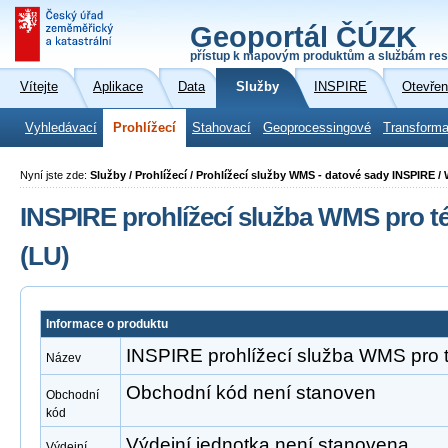
Geoportál ČÚZK
přístup k mapovým produktům a službám res
Vítejte
Aplikace
Data
Služby
INSPIRE
Otevřen
Vyhledávací
Prohlížecí
Stahovací
Geoprocessingové
Transforma
Nyní jste zde:
Služby / Prohlížecí / Prohlížecí služby WMS - datové sady INSPIRE /
INSPIRE prohlížecí služba WMS pro t
(LU)
Informace o produktu
INSPIRE prohlížecí služba WMS pro t
Název
Obchodní kód není stanoven
Obchodní
kód
Výdejní jednotka není stanovena
Výdejní