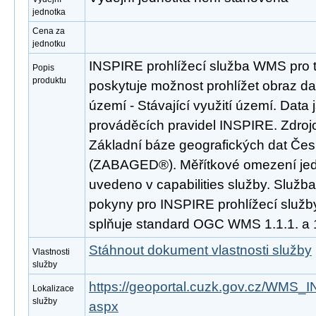
jednotka
Cena za
jednotku
INSPIRE prohlížecí služba WMS pro t
Popis
produktu
poskytuje možnost prohlížet obraz da
území - Stávající využití území. Dat
prováděcích pravidel INSPIRE. Zdroj
Základní báze geografických dat Čes
(ZABAGED®). Měřítkové omezení jedno
uvedeno v capabilities služby. Služb
pokyny pro INSPIRE prohlížecí služby
splňuje standard OGC WMS 1.1.1. a 1
Stáhnout dokument vlastnosti služby
Vlastnosti
služby
https://geoportal.cuzk.gov.cz/WMS
Lokalizace
služby
aspx