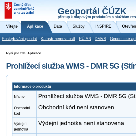
Geoportál ČÚZK
přístup k mapovým produktům a službám res
Vítejte
Aplikace
Data
Služby
INSPIRE
Otevřen
Poskytování geodat
Katastr nemovitostí
RÚIAN
DMVS
Geodetické ap
Nyní jste zde:
Aplikace
Prohlížecí služba WMS - DMR 5G (Stín
Informace o produktu
Prohlížecí služba WMS - DMR 5G (Stí
Název
Obchodní kód není stanoven
Obchodní
kód
Výdejní jednotka není stanovena
Výdejní
jednotka