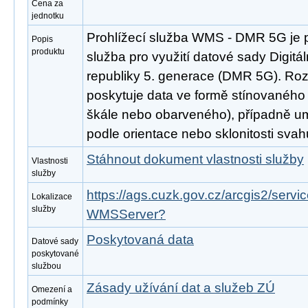
Cena za
jednotku
Prohlížecí služba WMS - DMR 5G je 
Popis
produktu
služba pro využití datové sady Digitá
republiky 5. generace (DMR 5G). Ro
poskytuje data ve formě stínovaného 
škále nebo obarveného), případně um
podle orientace nebo sklonitosti svah
Stáhnout dokument vlastnosti služby
Vlastnosti
služby
https://ags.cuzk.gov.cz/arcgis2/serv
Lokalizace
služby
WMSServer?
Poskytovaná data
Datové sady
poskytované
službou
Zásady užívání dat a služeb ZÚ
Omezení a
podmínky