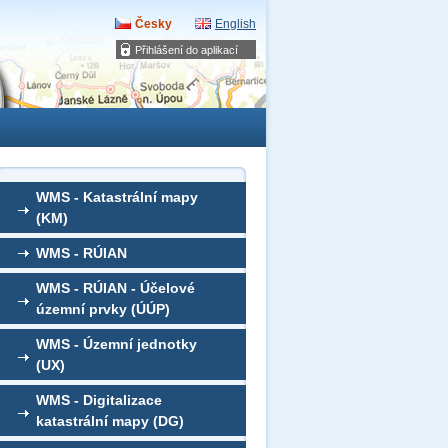
Česky
English
Přihlášení do aplikací
WMS - Katastrální mapy
(KM)
WMS - RÚIAN
WMS - RÚIAN - Účelové
územní prvky (ÚÚP)
WMS - Územní jednotky
(UX)
WMS - Digitalizace
katastrální mapy (DG)