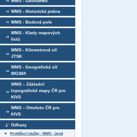
WMS - Geonames
WMS - Historická jména
WMS - Bodová pole
WMS - Klady mapových
listů
WMS - Kilometrová síť
JTSK
WMS - Geografická síť
WGS84
WMS – Základní
topografické mapy ČR pro
KIVS
WMS – Ortofoto ČR pro
KIVS
Odkazy
Prohlížecí služby - WMS - úvod