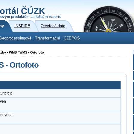
ortál ČÚZK
povým produktům a službám resortu
by
INSPIRE
Otevřená data
Geoprocessingové
Transformační
CZEPOS
služby - WMS / WMS - Ortofoto
S - Ortofoto
Ortofoto
oven
tanovena