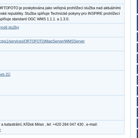
RTOFOTO je poskytována jako veřejná prohlížecí služba nad aktuálními
eské republiky. Služba splňuje Technické pokyny pro INSPIRE prohlížecí
 splňuje standard OGC WMS 1.1.1. a 1.3.0.
osti služby
z/arcgis1/services/ORTOFOTO/MapServer/WMSServer
žeb ZÚ
katastrální, Křížek Milan , tel: +420 284 047 430 , e-mail:
z