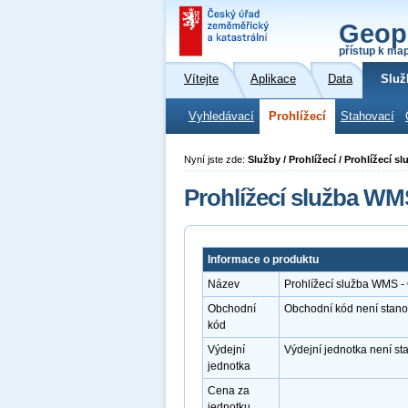
Geop
přístup k ma
Vítejte
Aplikace
Data
Služ
Vyhledávací
Prohlížecí
Stahovací
Nyní jste zde:
Služby / Prohlížecí / Prohlížecí 
Prohlížecí služba WM
Informace o produktu
Název
Prohlížecí služba WMS - 
Obchodní
Obchodní kód není stan
kód
Výdejní
Výdejní jednotka není s
jednotka
Cena za
jednotku