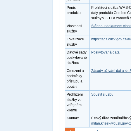
Popis
Prohlížecí služba WMS-O
produktu
daty produktu Ortofoto Č
služby v. 3.11 a zároveň
Vlastnosti
Stáhnout dokument vlastn
služby
Lokalizace
https://ags.cuzk.gov.c
služby
Datové sady
Poskytovaná data
poskytované
službou
Omezení a
Zásady užívání dat a slu
podmínky
přístupu a
použití
Prohlížení
Spustit službu
služby ve
veřejném
klientu
Kontakt
Český úřad zeměměřický a 
milan.krizek@cuzk.gov.c