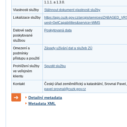
1.1.1. a 1.3.0.
Vlastnosti služby
Stáhnout dokument vlastnosti služby
Lokalizace služby
https://ags.cuzk.gov.cz/arcgis/services/ZABAGED
uest=GetCapabilities&service=WMS
Datové sady
Poskytovaná data
poskytované
službou
Omezení a
Zásady užívání dat a služeb ZÚ
podmínky
přístupu a použití
Prohlížení služby
Spustit službu
ve veřejném
klientu
Kontakt
Český úřad zeměměřický a katastrální, Srovnal Pavel, M
pavel.srovnal@cuzk.gov.cz
Detailní metadata
Metadata XML