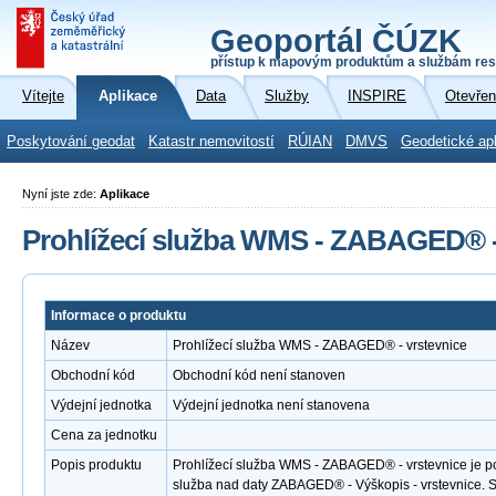
Geoportál ČÚZK
přístup k mapovým produktům a službám res
Vítejte
Aplikace
Data
Služby
INSPIRE
Otevřen
Poskytování geodat
Katastr nemovitostí
RÚIAN
DMVS
Geodetické ap
Nyní jste zde:
Aplikace
Prohlížecí služba WMS - ZABAGED® -
Informace o produktu
Název
Prohlížecí služba WMS - ZABAGED® - vrstevnice
Obchodní kód
Obchodní kód není stanoven
Výdejní jednotka
Výdejní jednotka není stanovena
Cena za jednotku
Popis produktu
Prohlížecí služba WMS - ZABAGED® - vrstevnice je po
služba nad daty ZABAGED® - Výškopis - vrstevnice.