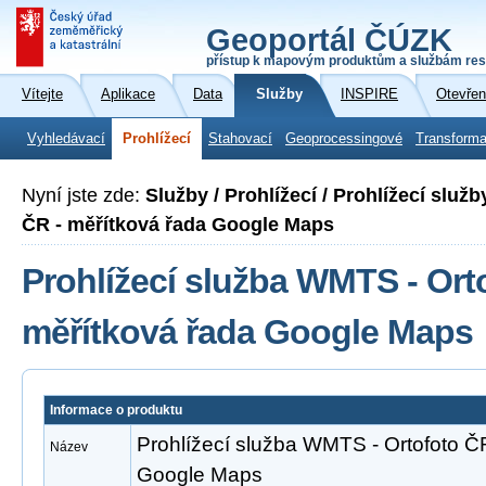
Geoportál ČÚZK
přístup k mapovým produktům a službám res
Vítejte
Aplikace
Data
Služby
INSPIRE
Otevřen
Vyhledávací
Prohlížecí
Stahovací
Geoprocessingové
Transforma
Nyní jste zde:
Služby / Prohlížecí / Prohlížecí slu
ČR - měřítková řada Google Maps
Prohlížecí služba WMTS - Ort
měřítková řada Google Maps
Informace o produktu
Prohlížecí služba WMTS - Ortofoto Č
Název
Google Maps