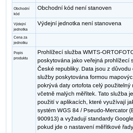
Obchodní kód není stanoven
Obchodní
kód
Výdejní jednotka není stanovena
Výdejní
jednotka
Cena za
jednotku
Prohlížecí služba WMTS-ORTOFOTO
Popis
produktu
poskytována jako veřejná prohlížecí s
České republiky. Data jsou z důvodu o
služby poskytována formou mapových
pokrývá daty ortofota celý použitelný 
včetně malých měřítek. Tato služba j
použití v aplikacích, které využívají 
systém WGS 84 / Pseudo-Mercator (
900913) a vyžadují standardy Goog
pokud jde o nastavení měřítkové řady