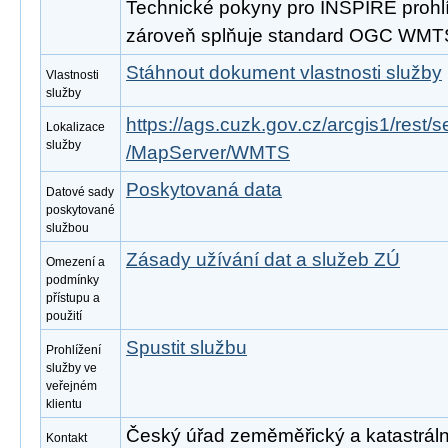
Technické pokyny pro INSPIRE prohlíž
zároveň splňuje standard OGC WMTS
Stáhnout dokument vlastnosti služby
Vlastnosti
služby
https://ags.cuzk.gov.cz/arcgis1/re
Lokalizace
služby
/MapServer/WMTS
Poskytovaná data
Datové sady
poskytované
službou
Zásady užívání dat a služeb ZÚ
Omezení a
podmínky
přístupu a
použití
Spustit službu
Prohlížení
služby ve
veřejném
klientu
Český úřad zeměměřický a katastrální,
Kontakt