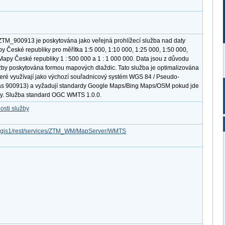
TM_900913 je poskytována jako veřejná prohlížecí služba nad daty
y České republiky pro měřítka 1:5 000, 1:10 000, 1:25 000, 1:50 000,
Mapy České republiky 1 : 500 000 a 1 : 1 000 000. Data jsou z důvodu
užby poskytována formou mapových dlaždic. Tato služba je optimalizována
 které využívají jako výchozí souřadnicový systém WGS 84 / Pseudo-
as 900913) a vyžadují standardy Google Maps/Bing Maps/OSM pokud jde
dy. Služba standard OGC WMTS 1.0.0.
osti služby
/arcgis1/rest/services/ZTM_WM/MapServer/WMTS