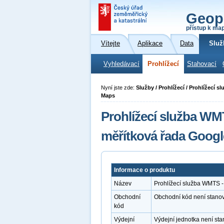
Geop
přístup k ma
Vítejte
Aplikace
Data
Služ
Vyhledávací
Prohlížecí
Stahovací
Nyní jste zde:
Služby / Prohlížecí / Prohlížecí
Maps
Prohlížecí služba WM
měřítková řada Goog
Informace o produktu
Název
Prohlížecí služba WMTS -
Obchodní
Obchodní kód není stano
kód
Výdejní
Výdejní jednotka není st