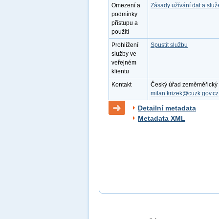
Omezení a
Zásady užívání dat a slu
podmínky
přístupu a
použití
Prohlížení
Spustit službu
služby ve
veřejném
klientu
Kontakt
Český úřad zeměměřický a 
milan.krizek@cuzk.gov.cz
Detailní metadata
Metadata XML