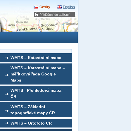
Česky
English
Přihlášení do aplikací
WMTS – Katastrální mapa
WMTS – Katastrální mapa –
měřítková řada Google
Maps
WMTS - Přehledová mapa
ČR
WMTS – Základní
topografické mapy ČR
WMTS – Ortofoto ČR