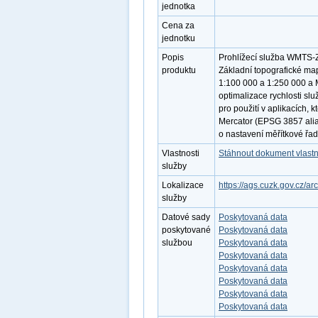
jednotka
Cena za
jednotku
Popis
Prohlížecí služba WMTS-Z
produktu
Základní topografické map
1:100 000 a 1:250 000 a 
optimalizace rychlosti sl
pro použití v aplikacích,
Mercator (EPSG 3857 ali
o nastavení měřítkové řa
Vlastnosti
Stáhnout dokument vlastn
služby
Lokalizace
https://ags.cuzk.gov.cz
služby
Datové sady
Poskytovaná data
poskytované
Poskytovaná data
službou
Poskytovaná data
Poskytovaná data
Poskytovaná data
Poskytovaná data
Poskytovaná data
Poskytovaná data