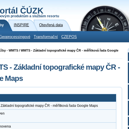
ortál ČÚZK
povým produktům a službám resortu
by
INSPIRE
Otevřená data
Geoprocessingové
Transformační
CZEPOS
 služby - WMTS / WMTS - Základní topografické mapy ČR - měřítková řada Google
TS - Základní topografické mapy ČR -
le Maps
 Základní topografické mapy ČR - měřítková řada Google Maps
ven
anovena