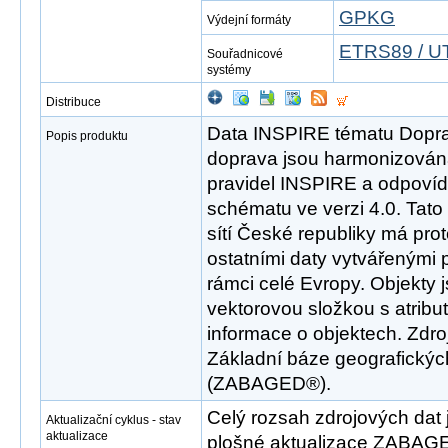
GPKG
Výdejní formáty
ETRS89 / U
Souřadnicové
systémy
Distribuce
Data INSPIRE tématu Dopravn
Popis produktu
doprava jsou harmonizován
pravidel INSPIRE a odpovíd
schématu ve verzi 4.0. Tat
sítí České republiky má pro
ostatními daty vytvářenými 
rámci celé Evropy. Objekty 
vektorovou složkou s atribut
informace o objektech. Zdr
Základní báze geografickýc
(ZABAGED®).
Celý rozsah zdrojových dat 
Aktualizační cyklus - stav
aktualizace
plošné aktualizace ZABAGE