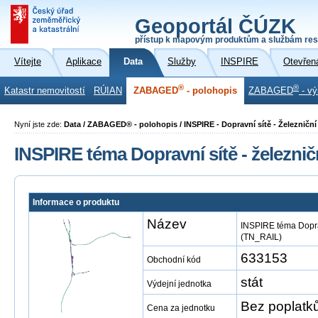
Geoportál ČÚZK
přístup k mapovým produktům a službám res
Vítejte
Aplikace
Data
Služby
INSPIRE
Otevřen
®
®
Katastr nemovitostí
RÚIAN
ZABAGED
- polohopis
ZABAGED
- vý
Nyní jste zde:
Data / ZABAGED® - polohopis / INSPIRE - Dopravní sítě - Železničn
INSPIRE téma Dopravní sítě - železni
Informace o produktu
Název
INSPIRE téma Doprav
(TN_RAIL)
633153
Obchodní kód
stát
Výdejní jednotka
Bez poplatk
Cena za jednotku