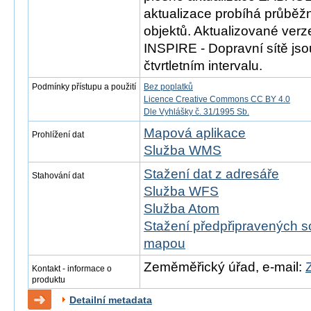
aktualizace probíhá průběž
objektů. Aktualizované ver
INSPIRE - Dopravní sítě js
čtvrtletním intervalu.
Podmínky přístupu a použití
Bez poplatků
Licence Creative Commons CC BY 4.0
Dle Vyhlášky č. 31/1995 Sb.
Mapová aplikace
Prohlížení dat
Služba WMS
Stažení dat z adresáře
Stahování dat
Služba WFS
Služba Atom
Stažení předpřipravených s
mapou
Zeměměřický úřad, e-mail:
Kontakt - informace o
produktu
Detailní metadata