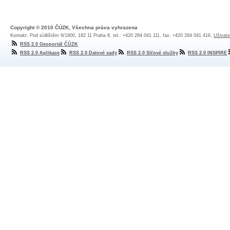
Copyright © 2010 ČÚZK, Všechna práva vyhrazena
Kontakt: Pod sídlištěm 9/1800, 182 11 Praha 8, tel.: +420 284 041 111, fax: +420 284 041 416,
Uživate
RSS 2.0 Geoportál ČÚZK
RSS 2.0 Aplikace
RSS 2.0 Datové sady
RSS 2.0 Síťové služby
RSS 2.0 INSPIRE