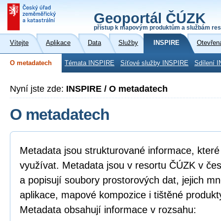
Geoportál ČÚZK
přístup k mapovým produktům a službám res
Vítejte
Aplikace
Data
Služby
INSPIRE
Otevřen
O metadatech
Témata INSPIRE
Síťové služby INSPIRE
Sdílení 
Nyní jste zde:
INSPIRE / O metadatech
O metadatech
Metadata jsou strukturované informace, které l
využívat. Metadata jsou v resortu ČÚZK v če
a popisují soubory prostorových dat, jejich mn
aplikace, mapové kompozice i tištěné produkt
Metadata obsahují informace v rozsahu: