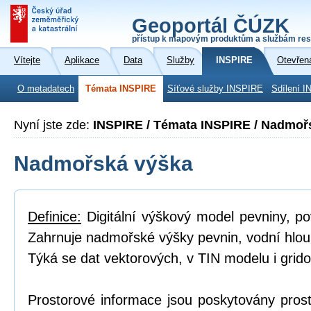
Geoportál ČÚZK
přístup k mapovým produktům a službám res
Vítejte
Aplikace
Data
Služby
INSPIRE
Otevřen
O metadatech
Témata INSPIRE
Síťové služby INSPIRE
Sdílení I
Nyní jste zde:
INSPIRE / Témata INSPIRE / Nadmoř
Nadmořská výška
Definice:
Digitální výškový model pevniny, p
Zahrnuje nadmořské výšky pevnin, vodní hlou
Týká se dat vektorových, v TIN modelu i grid
Prostorové informace jsou poskytovány prost