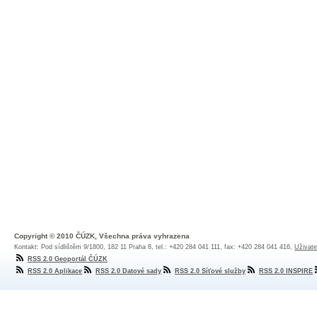
Copyright © 2010 ČÚZK, Všechna práva vyhrazena
Kontakt: Pod sídlištěm 9/1800, 182 11 Praha 8, tel.: +420 284 041 111, fax: +420 284 041 416,
Uživate
RSS 2.0 Geoportál ČÚZK
RSS 2.0 Aplikace
RSS 2.0 Datové sady
RSS 2.0 Síťové služby
RSS 2.0 INSPIRE