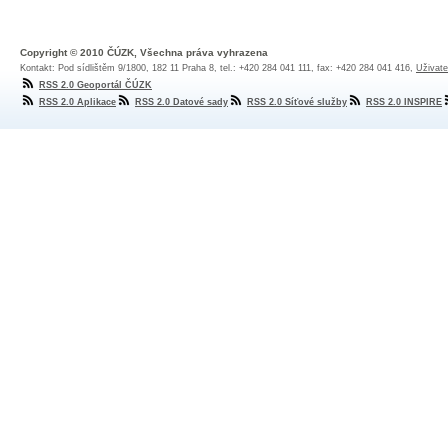
Copyright © 2010 ČÚZK, Všechna práva vyhrazena
Kontakt: Pod sídlištěm 9/1800, 182 11 Praha 8, tel.: +420 284 041 111, fax: +420 284 041 416,
Uživate
RSS 2.0 Geoportál ČÚZK
RSS 2.0 Aplikace
RSS 2.0 Datové sady
RSS 2.0 Síťové služby
RSS 2.0 INSPIRE