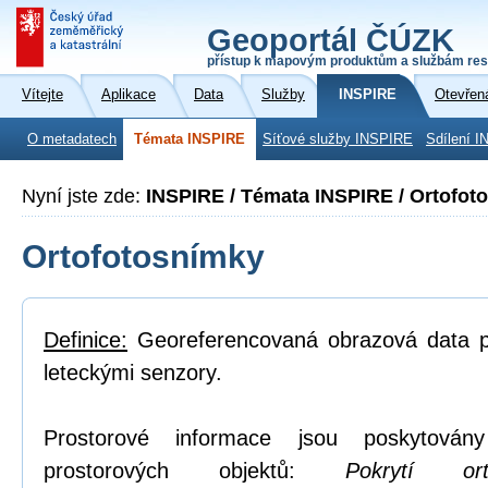
Geoportál ČÚZK
přístup k mapovým produktům a službám res
Vítejte
Aplikace
Data
Služby
INSPIRE
Otevřen
O metadatech
Témata INSPIRE
Síťové služby INSPIRE
Sdílení I
Nyní jste zde:
INSPIRE / Témata INSPIRE / Ortofot
Ortofotosnímky
Definice:
Georeferencovaná obrazová data po
leteckými senzory.
Prostorové informace jsou poskytovány
prostorových objektů:
Pokrytí or