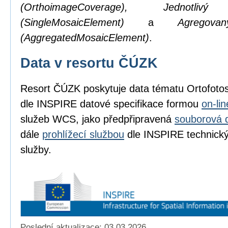
(OrthoimageCoverage), Jednotl
(SingleMosaicElement)
a
Agregov
(AggregatedMosaicElement)
.
Data v resortu ČÚZK
Resort ČÚZK poskytuje data tématu Ortofot
dle INSPIRE datové specifikace formou
on-li
služeb WCS, jako předpřipravená
souborová 
dále
prohlížecí službou
dle INSPIRE technickýc
služby.
Poslední aktualizace: 03.03.2026