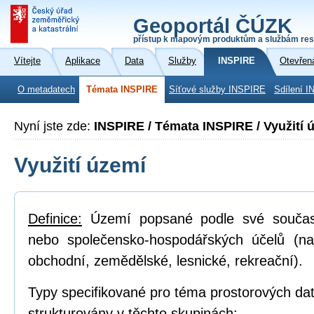
Geoportál ČÚZK
přístup k mapovým produktům a službám res
Vítejte
Aplikace
Data
Služby
INSPIRE
Otevřen
O metadatech
Témata INSPIRE
Síťové služby INSPIRE
Sdílení I
Nyní jste zde:
INSPIRE / Témata INSPIRE / Využití 
Využití území
Definice:
Území popsané podle své součas
nebo společensko-hospodářských účelů (na
obchodní, zemědělské, lesnické, rekreační).
Typy specifikované pro téma prostorových dat
strukturovány v těchto skupinách: