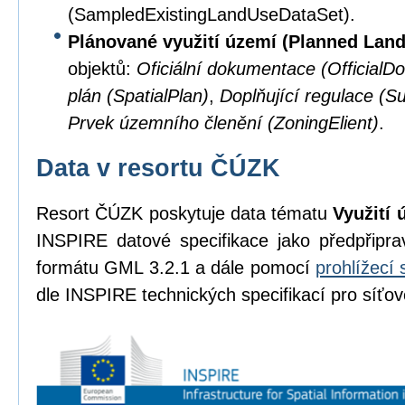
(SampledExistingLandUseDataSet).
Plánované využití území (Planned Lan
objektů:
Oficiální dokumentace (OfficialD
plán (SpatialPlan)
,
Doplňující regulace (S
Prvek územního členění (ZoningElient)
.
Data v resortu ČÚZK
Resort ČÚZK poskytuje data tématu
Využití 
INSPIRE datové specifikace jako předpřipr
formátu GML 3.2.1 a dále pomocí
prohlížecí 
dle INSPIRE technických specifikací pro síťov