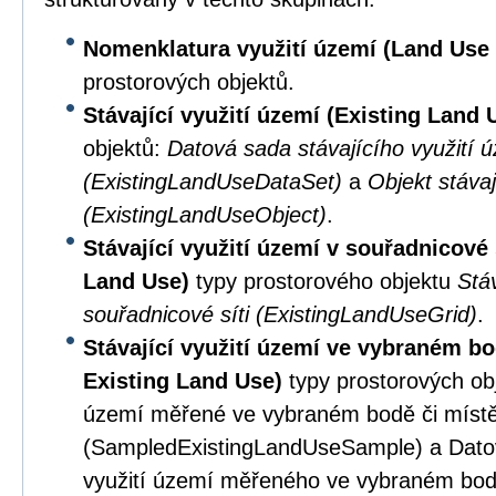
Nomenklatura využití území (Land Us
prostorových objektů.
Stávající využití území (Existing Land
objektů:
Datová sada stávajícího využití 
(ExistingLandUseDataSet)
a
Objekt stávaj
(ExistingLandUseObject)
.
Stávající využití území v souřadnicové 
Land Use)
typy prostorového objektu
Stáv
souřadnicové síti (ExistingLandUseGrid)
.
Stávající využití území ve vybraném b
Existing Land Use)
typy prostorových obj
území měřené ve vybraném bodě či míst
(SampledExistingLandUseSample) a Datov
využití území měřeného ve vybraném bod