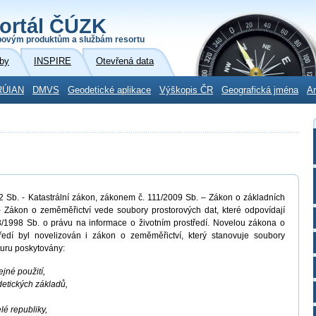
ortál ČÚZK
povým produktům a službám resortu
by
INSPIRE
Otevřená data
RÚIAN
DMVS
Geodetické aplikace
Výškopis ČR
Geografická jména
Ar
Sb. - Katastrální zákon, zákonem č. 111/2009 Sb. – Zákon o základních
 Zákon o zeměměřictví vede soubory prostorových dat, které odpovídají
/1998 Sb. o právu na informace o životním prostředí. Novelou zákona o
ředí byl novelizován i zákon o zeměměřictví, který stanovuje soubory
kturu poskytovány:
ejné použití,
detických základů,
lé republiky,