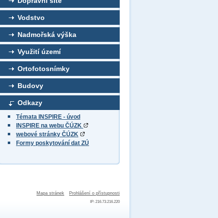
Dopravní sítě
Vodstvo
Nadmořská výška
Využití území
Ortofotosnímky
Budovy
Odkazy
Témata INSPIRE - úvod
INSPIRE na webu ČÚZK
webové stránky ČÚZK
Formy poskytování dat ZÚ
Mapa stránek
Prohlášení o přístupnosti
IP: 216.73.216.220