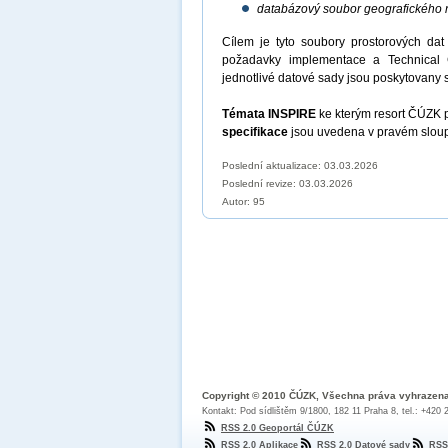
databázový soubor geografického 
Cílem je tyto soubory prostorových dat 
požadavky implementace a Technical 
jednotlivé datové sady jsou poskytovany sí
Témata INSPIRE
ke kterým resort ČÚZK 
specifikace
jsou uvedena v pravém sloupc
Poslední aktualizace: 03.03.2026
Poslední revize:
03.03.2026
Autor: 95
Copyright © 2010 ČÚZK, Všechna práva vyhrazen
Kontakt: Pod sídlištěm 9/1800, 182 11 Praha 8, tel.: +420
RSS 2.0 Geoportál ČÚZK
RSS 2.0 Aplikace
RSS 2.0 Datové sady
RSS