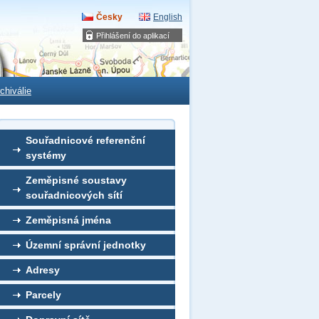
Česky
English
Přihlášení do aplikací
chiválie
Souřadnicové referenční
systémy
Zeměpisné soustavy
souřadnicových sítí
Zeměpisná jména
Územní správní jednotky
Adresy
Parcely