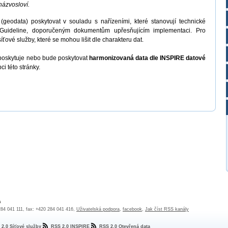
názvosloví.
(geodata) poskytovat v souladu s nařízeními, které stanovují technické
Guideline, doporučeným dokumentům upřesňujícím implementaci. Pro
ťové služby, které se mohou lišit dle charakteru dat.
poskytuje nebo bude poskytovat
harmonizovaná data dle INSPIRE datové
i této stránky.
a
 284 041 111, fax: +420 284 041 416,
Uživatelská podpora
,
facebook
,
Jak číst RSS kanály
 2.0 Síťové služby
RSS 2.0 INSPIRE
RSS 2.0 Otevřená data