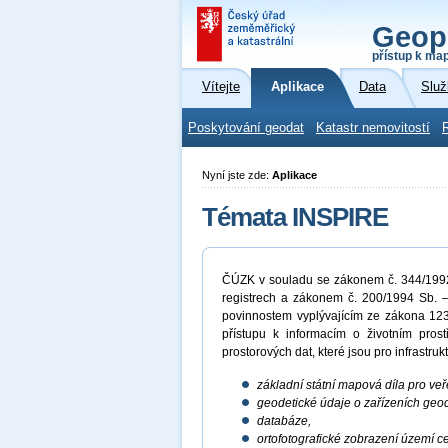
Geop
přístup k ma
Vítejte
Aplikace
Data
Služ
Poskytování geodat
Katastr nemovitostí
Nyní jste zde:
Aplikace
Témata INSPIRE
ČÚZK v souladu se zákonem č. 344/1992 
registrech a zákonem č. 200/1994 Sb. –
povinnostem vyplývajícím ze zákona 123
přístupu k informacím o životním prost
prostorových dat, které jsou pro infrastru
základní státní mapová díla pro veř
geodetické údaje o zařízeních geo
databáze,
ortofotografické zobrazení území ce