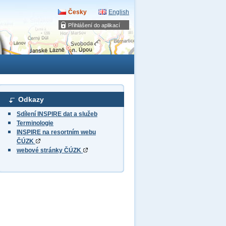
Česky
English
Přihlášení do aplikací
Odkazy
Sdílení INSPIRE dat a služeb
Terminologie
INSPIRE na resortním webu
ČÚZK
webové stránky ČÚZK