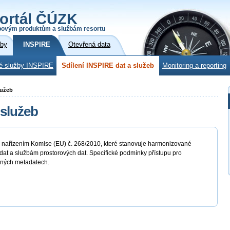
ortál ČÚZK
povým produktům a službám resortu
žby
INSPIRE
Otevřená data
é služby INSPIRE
Sdílení INSPIRE dat a služeb
Monitoring a reporting
lužeb
 služeb
o nařízením Komise (EU) č. 268/2010, které stanovuje harmonizované
at a službám prostorových dat. Specifické podmínky přístupu pro
ušných metadatech.