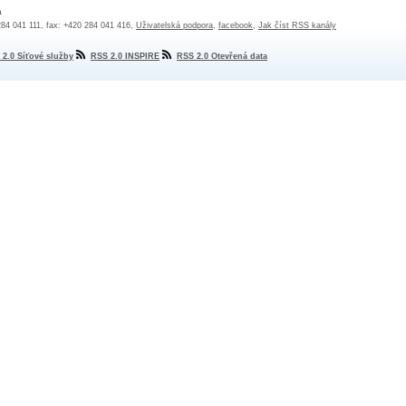
a
 284 041 111, fax: +420 284 041 416,
Uživatelská podpora
,
facebook
,
Jak číst RSS kanály
 2.0 Síťové služby
RSS 2.0 INSPIRE
RSS 2.0 Otevřená data