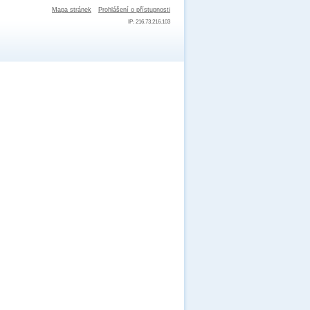
Mapa stránek
Prohlášení o přístupnosti
IP: 216.73.216.103