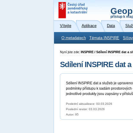
Geop
přístup k ma
Vítejte
Aplikace
Data
Slu
O metadatech
Témata INSPIRE
Síťov
Nyní jste zde:
INSPIRE / Sdílení INSPIRE dat a s
Sdílení INSPIRE dat a
Sdílení INSPIRE dat a služeb je upraven
podmínky přístupu k sadám prostorových d
jednotlivé produkty jsou zapsány v přísl
Poslední aktualizace: 03.03.2026
Poslední revize:
03.03.2026
Autor: 95