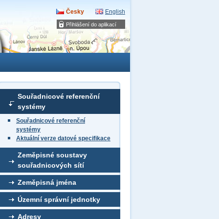
Česky
English
Přihlášení do aplikací
Souřadnicové referenční
systémy
Souřadnicové referenční
systémy
Aktuální verze datové specifikace
Zeměpisné soustavy
souřadnicových sítí
Zeměpisná jména
Územní správní jednotky
Adresy