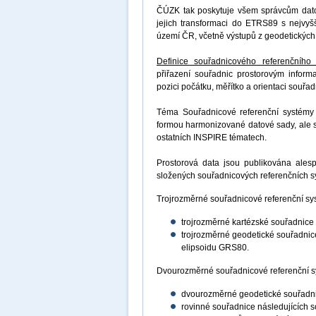
ČÚZK tak poskytuje všem správcům dat
jejich transformaci do ETRS89 s nejvyšš
území ČR, včetně výstupů z geodetických
Definice souřadnicového referenčního
přiřazení souřadnic prostorovým infor
pozici počátku, měřítko a orientaci souř
Téma Souřadnicové referenční systémy 
formou harmonizované datové sady, ale st
ostatních INSPIRE tématech.
Prostorová data jsou publikována ale
složených souřadnicových referenčních 
Trojrozměrné souřadnicové referenční s
trojrozměrné kartézské souřadnice
trojrozměrné geodetické souřadnic
elipsoidu GRS80.
Dvourozměrné souřadnicové referenční s
dvourozměrné geodetické souřadni
rovinné souřadnice následujících 