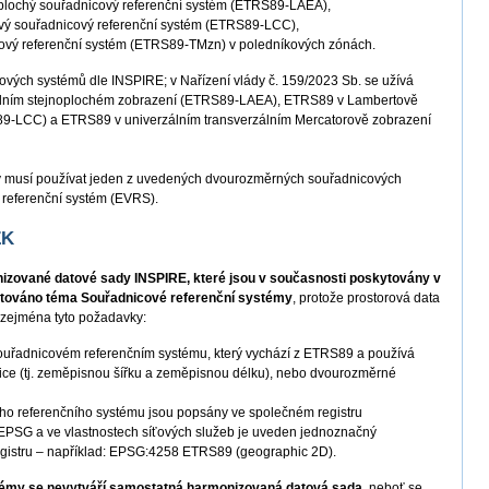
oplochý souřadnicový referenční systém (ETRS89-LAEA),
vý souřadnicový referenční systém (ETRS89-LCC),
cový referenční systém (ETRS89-TMzn) v poledníkových zónách.
ových systémů dle INSPIRE; v Nařízení vlády č. 159/2023 Sb. se užívá
lním stejnoplochém zobrazení (ETRS89-LAEA), ETRS89 v Lambertově
9-LCC) a ETRS89 v univerzálním transverzálním Mercatorově zobrazení
y musí používat jeden z uvedených dvourozměrných souřadnicových
 referenční systém (EVRS).
ZK
izované datové sady INSPIRE, které jsou v současnosti poskytovány v
ntováno téma Souřadnicové referenční systémy
, protože prostorová data
í zejména tyto požadavky:
souřadnicovém referenčním systému, který vychází z ETRS89 a používá
ce (tj. zeměpisnou šířku a zeměpisnou délku), nebo dvourozměrné
ho referenčního systému jsou popsány ve společném registru
 EPSG a ve vlastnostech síťových služeb je uveden jednoznačný
 registru – například: EPSG:4258 ETRS89 (geographic 2D).
témy se nevytváří samostatná harmonizovaná datová sada
, neboť se