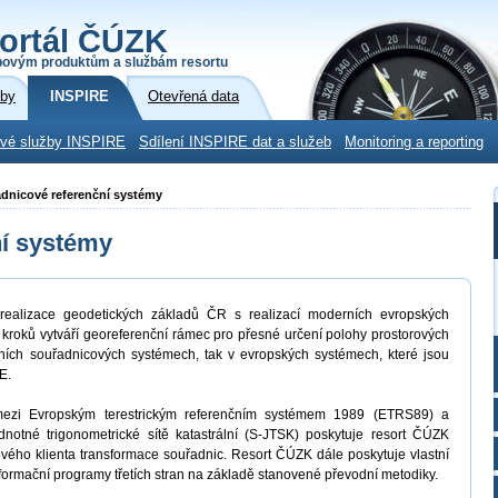
ortál ČÚZK
povým produktům a službám resortu
žby
INSPIRE
Otevřená data
ové služby INSPIRE
Sdílení INSPIRE dat a služeb
Monitoring a reporting
adnicové referenční systémy
ní systémy
ealizace geodetických základů ČR s realizací moderních evropských
 kroků vytváří georeferenční rámec pro přesné určení polohy prostorových
ích souřadnicových systémech, tak v evropských systémech, které jsou
E.
 mezi Evropským terestrickým referenčním systémem 1989 (ETRS89) a
tné trigonometrické sítě katastrální (S-JTSK) poskytuje resort ČÚZK
ého klienta transformace souřadnic. Resort ČÚZK dále poskytuje vlastní
formační programy třetích stran na základě stanovené převodní metodiky.