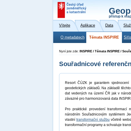
Geop
přístup k ma
Vítejte
Aplikace
Data
Slu
O metadatech
Témata INSPIRE
Síť
Nyní jste zde:
INSPIRE / Témata INSPIRE / Souř
Souřadnicové referenč
Resort ČÚZK je garantem sjednocení r
geodetických základů. Na základě těchto
dat vedených na území ČR jak v národn
závazné pro harmonizovaná data INSPIR
Pro praktické provedení transformací
národním Souřadnicovým systémem Jedno
vlastní
transformační službu
včetně webov
transformační programy a schvaluje trans