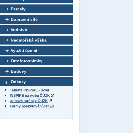
Parcely
Dopravní sítě
Vodstvo
Nadmořská výška
Využití území
Ortofotosnímky
Budovy
Odkazy
Témata INSPIRE - úvod
INSPIRE na webu ČÚZK
webové stránky ČÚZK
Formy poskytování dat ZÚ