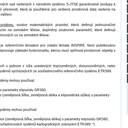
ových sad vedených v národním systému S-JTSK garantované postupy k
í přesností, která je použitelná pro veškerá prostorová data vedená na
 měření.
 systému:
soubor matematických pravidel, která definují jednoznačné
macím na zemském tělese, doplněný souborem parametrů, které definují
adnicových os na zemském tělese.
je referenčním tématem pro ostatní témata INSPIRE. Není publikováno
anovuje základní funkcionalitu, kterou musí splňovat prostorové objekty v
spoň v jednom z níže uvedených trojrozměrných, dvourozměrných, nebo
systémů vycházejících ze souřadnicového referenčního systému ETRS89.
ystémy mohou používat:
 s parametry elipsoidu GRS80,
e (zeměpisná šířka, zeměpisná délka a elipsoidická výška) s parametry
ystémy mohou používat:
ce (zeměpisná šířka, zeměpisná délka) s parametry elipsoidu GRS80,
souřadnicových systémů kartografických zobrazení ETRS89: *)