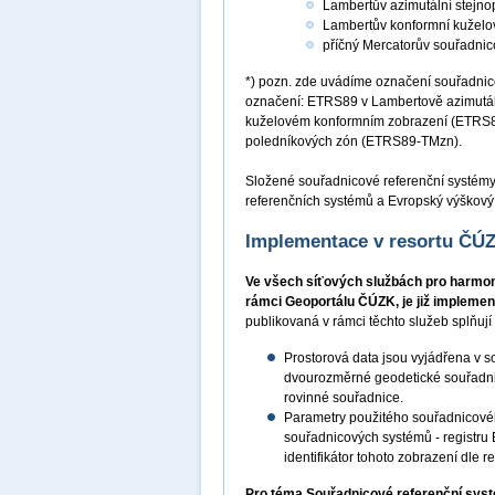
Lambertův azimutální stejn
Lambertův konformní kuželo
příčný Mercatorův souřadni
*) pozn. zde uvádíme označení souřadnic
označení: ETRS89 v Lambertově azimutá
kuželovém konformním zobrazení (ETRS8
poledníkových zón (ETRS89-TMzn).
Složené souřadnicové referenční systém
referenčních systémů a Evropský výškový
Implementace v resortu ČÚ
Ve všech síťových službách pro harmon
rámci Geoportálu ČÚZK, je již impleme
publikovaná v rámci těchto služeb splňuj
Prostorová data jsou vyjádřena v 
dvourozměrné geodetické souřadni
rovinné souřadnice.
Parametry použitého souřadnicové
souřadnicových systémů - registru
identifikátor tohoto zobrazení dle
Pro téma Souřadnicové referenční sys