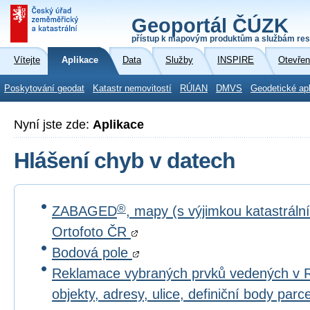
Geoportál ČÚZK
přístup k mapovým produktům a službám res
Vítejte
Aplikace
Data
Služby
INSPIRE
Otevřen
Poskytování geodat
Katastr nemovitostí
RÚIAN
DMVS
Geodetické ap
Nyní jste zde:
Aplikace
Hlášení chyb v datech
®
ZABAGED
, mapy (s výjimkou katastrál
Ortofoto ČR
Bodová pole
Reklamace vybraných prvků vedených v 
objekty, adresy, ulice, definiční body par