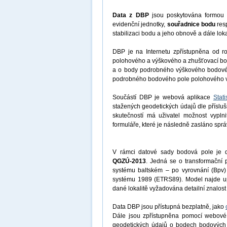
Data z DBP
jsou poskytována formo
evidenční jednotky,
souřadnice bodu
res
stabilizaci bodu a jeho obnově a dále lok
DBP je na Internetu zpřístupněna od 
polohového a výškového a zhušťovací bod
a o body podrobného výškového bodovéh
podrobného bodového pole polohového ve
Součástí DBP je webová aplikace
Stat
stažených geodetických údajů dle přísluš
skutečností má uživatel možnost vypln
formuláře, které je následně zasláno spr
V rámci datové sady bodová pole je d
QGZÚ-2013
. Jedná se o transformační
systému baltském – po vyrovnání (Bpv) 
systému 1989 (ETRS89). Model najde upla
dané lokalitě vyžadována detailní znalos
Data DBP jsou přístupná bezplatně, jako
Dále jsou zpřístupněna pomocí webové
geodetických údajů o bodech bodových po