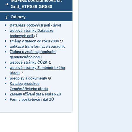
INSPIRE souřadnicová síť
Grid_ETRS89-GRS80
Odkazy
Databáze bodových polí - úvod
webové stránky Databáze
bodových polí
změny v datech od roku 2004
aplikace transformace souřadnic
Žádost o zrušení/přemístění
geodetického bodu
webové stránky ČÚZK
webové stránky Zeměměřického
úřadu
předpisy a dokumenty
Katalog produkce
Zeměměřického úřadu
Zásady užívání dat a služeb ZÚ
Formy poskytování dat ZÚ