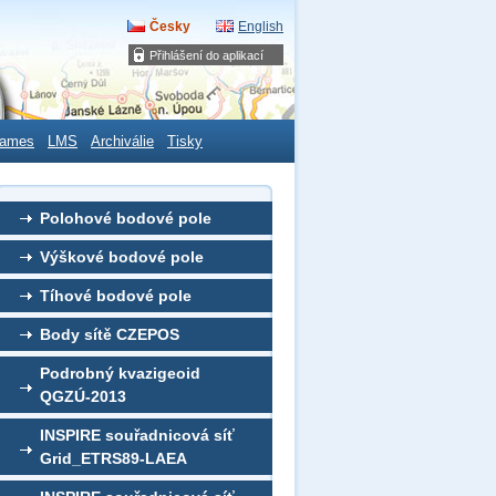
Česky
English
Přihlášení do aplikací
ames
LMS
Archiválie
Tisky
Polohové bodové pole
Výškové bodové pole
Tíhové bodové pole
Body sítě CZEPOS
Podrobný kvazigeoid
QGZÚ-2013
INSPIRE souřadnicová síť
Grid_ETRS89-LAEA