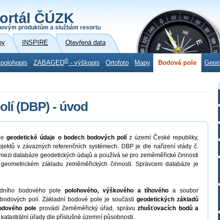
ortál ČÚZK
povým produktům a službám resortu
by
INSPIRE
Otevřená data
®
 polohopis
ZABAGED
- výškopis
Ortofoto
Mapy
Bodová pole
Geon
lí (DBP) - úvod
je
geodetické údaje o bodech bodových polí
z území České republiky,
objektů v závazných referenčních systémech. DBP je dle nařízení vlády č.
 mezi databáze geodetických údajů a používá se pro zeměměřické činnosti
 geometrickém základu zeměměřických činností. Správcem databáze je
adního bodového pole
polohového, výškového a tíhového
a soubor
odových polí. Základní bodové pole je součástí
geodetických základů
odového pole
provádí Zeměměřický úřad, správu
zhušťovacích bodů a
katastrální úřady dle příslušné územní působnosti.