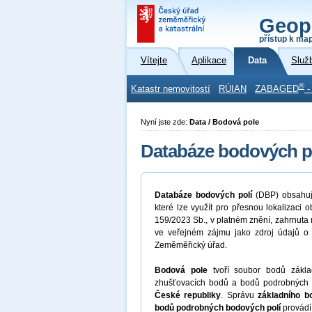
Geop
přístup k ma
Vítejte
Aplikace
Data
Služ
®
Katastr nemovitostí
RÚIAN
ZABAGED
-
Nyní jste zde:
Data / Bodová pole
Databáze bodových po
Databáze bodových polí
(DBP) obsahu
které lze využít pro přesnou lokalizaci 
159/2023 Sb., v platném znění, zahrnuta
ve veřejném zájmu jako zdroj údajů o
Zeměměřický úřad.
Bodová pole
tvoří soubor bodů zákl
zhušťovacích bodů a bodů podrobných b
České republiky
. Správu
základního b
bodů podrobných bodových polí
provádí 