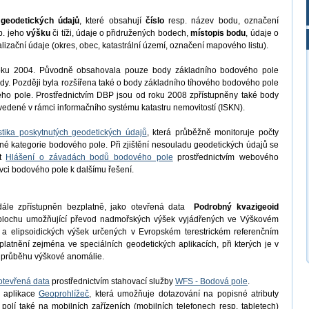
u
geodetických údajů
, které obsahují
číslo
resp. název bodu, označení
p. jeho
výšku
či tíži, údaje o přidružených bodech,
místopis bodu
, údaje o
alizační údaje (okres, obec, katastrální území, označení mapového listu).
roku 2004. Původně obsahovala pouze body základního bodového pole
y. Později byla rozšířena také o body základního tíhového bodového pole
o pole. Prostřednictvím DBP jsou od roku 2008 zpřístupněny také body
dené v rámci informačního systému katastru nemovitostí (ISKN).
istika poskytnutých geodetických údajů
, která průběžně monitoruje počty
né kategorie bodového pole. Při zjištění nesouladu geodetických údajů se
it
Hlášení o závadách bodů bodového pole
prostřednictvím webového
ávci bodového pole k dalšímu řešení.
ále zpřístupněn bezplatně, jako otevřená data
Podrobný kvazigeoid
 plochu umožňující převod nadmořských výšek vyjádřených ve Výškovém
a elipsoidických výšek určených v Evropském terestrickém referenčním
tnění zejména ve speciálních geodetických aplikacích, při kterých je v
t průběhu výškové anomálie.
otevřená data
prostřednictvím stahovací služby
WFS - Bodová pole
.
 aplikace
Geoprohlížeč
, která umožňuje dotazování na popisné atributy
lí také na mobilních zařízeních (mobilních telefonech resp. tabletech)