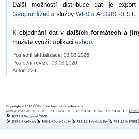
Další možností distribuce dat je export
Geoprohlížeč
a služby
WFS
a
ArcGIS REST
.
K objednání dat v
dalších formátech a jin
můžete využít aplikaci
eshop
.
Poslední aktualizace: 03.03.2026
Poslední revize:
03.03.2026
Autor: 224
Copyright © 2010 ČÚZK, Všechna práva vyhrazena
Kontakt: Pod sídlištěm 9/1800, 182 11 Praha 8, tel.: +420 284 041 111, fax: +420 284 041 416,
Uživate
RSS 2.0 Geoportál ČÚZK
RSS 2.0 Aplikace
RSS 2.0 Datové sady
RSS 2.0 Síťové služby
RSS 2.0 INSPIRE