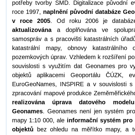
potřeby tvorby SMD. Digitalizace původní e
roce 1997,
naplnění původní databáze Ge
v roce 2005
. Od roku 2006 je datab
aktualizována
a doplňována ve spoluprá
samospráv a s pracovišti katastrálních úřadů
katastrální mapy, obnovy katastrálního
pozemkových úprav. Vzhledem k rozšíření 
souvislosti s využitím dat Geonames pro vy
objektů aplikacemi Geoportálu ČÚZK, e
EuroGeoNames, INSPIRE a v souvislosti s 
zpracování mapové produkce Zeměměřického
realizována úprava datového model
Geonames
. Geonames není jen systém pro
mapy 1:10 000, ale
informační systém pro
objektů
bez ohledu na měřítko mapy, a t