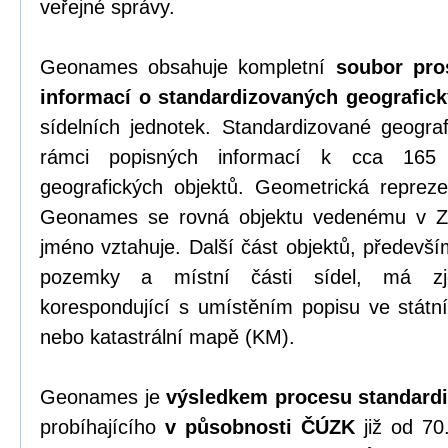
veřejné správy.
Geonames obsahuje kompletní
soubor pro
informací o standardizovaných geografic
sídelních jednotek. Standardizované geogra
rámci popisných informací k cca 165
geografických objektů. Geometrická repreze
Geonames se rovná objektu vedenému v
jméno vztahuje. Další část objektů, předevší
pozemky a místní části sídel, má zje
korespondující s umístěním popisu ve stá
nebo katastrální mapě (KM).
Geonames je
výsledkem procesu standard
probíhajícího
v působnosti ČÚZK
již od 70.