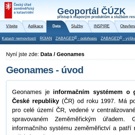
Geoportál ČÚZK
přístup k mapovým produktům a službám res
Vítejte
Aplikace
Data
Služby
INSPIRE
Otevřen
®
®
Katastr nemovitostí
RÚIAN
ZABAGED
- polohopis
ZABAGED
- výšk
Nyní jste zde:
Data / Geonames
Geonames - úvod
Geonames je
informačním systémem o g
České republiky
(ČR) od roku 1997. Má p
pro celé území ČR, vedené v centralizova
spravovaném Zeměměřickým úřadem. G
informačního systému zeměměřictví a patří 