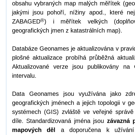
obsahu vybraných map malých měřítek (geom
jakými jsou pohoří, nížiny apod., které 
®
ZABAGED
) i měřítek velkých (doplňov
geografických jmen z katastrálních map).
Databáze Geonames je aktualizována v pravi
plošné aktualizace probíhá průběžná aktual
Aktualizované verze jsou publikovány na
intervalu.
Data Geonames jsou využívána jako zdro
geografických jménech a jejich topologii v g
systémech (GIS) zvláště ve veřejné správ
díle. Standardizovaná jména jsou
závazná p
mapových děl
a doporučena k užívání 