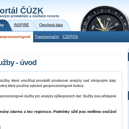
ortál ČÚZK
povým produktům a službám resortu
by
INSPIRE
Otevřená data
eoprocessingové
Transformační
CZEPOS
užby - úvod
užby, které umožňují provádět prostorové analýzy nad zdrojovými daty.
stroj který používá vybrané geoprocessingové funkce.
rocessingové služby pro analýzy výškopisných dat. Služby jsou přístupné
vány zdarma a bez registrace. Podmínky užití jsou nedílnou součástí
: