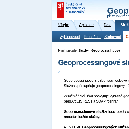
Geop
přístup k ma
Vítejte
Aplikace
Data
Služ
Vyhledávací
Prohlížecí
Stahovací
G
Nyní jste zde:
Služby / Geoprocessingové
Geoprocessingové sl
Geoprocessingové služby jsou webové sl
Služba zpřístupňuje geoprocessingový ná
Zeměměřický úřad poskytuje vybrané geop
přes ArcGIS REST a SOAP rozhraní.
Geoprocessingové služby jsou poskyto
metadat každé služby.
REST URL Geoprocessingových služeb