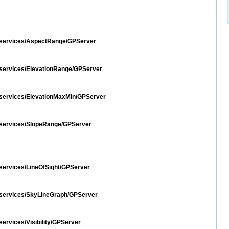
st/services/AspectRange/GPServer
t/services/ElevationRange/GPServer
st/services/ElevationMaxMin/GPServer
st/services/SlopeRange/GPServer
t/services/LineOfSight/GPServer
st/services/SkyLineGraph/GPServer
/services/Visibility/GPServer