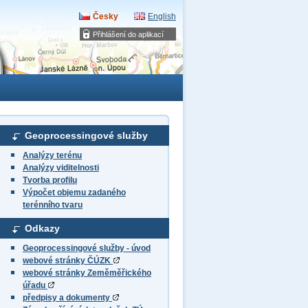
Česky
English
Přihlášení do aplikací
Geoprocessingové služby
Analýzy terénu
Analýzy viditelnosti
Tvorba profilu
Výpočet objemu zadaného
terénního tvaru
Odkazy
Geoprocessingové služby - úvod
webové stránky ČÚZK
webové stránky Zeměměřického
úřadu
předpisy a dokumenty