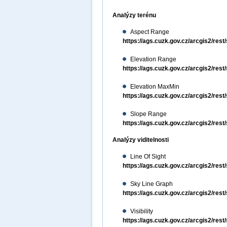
Analýzy terénu
Aspect Range
https://ags.cuzk.gov.cz/arcgis2/re
Elevation Range
https://ags.cuzk.gov.cz/arcgis2/res
Elevation MaxMin
https://ags.cuzk.gov.cz/arcgis2/re
Slope Range
https://ags.cuzk.gov.cz/arcgis2/re
Analýzy viditelnosti
Line Of Sight
https://ags.cuzk.gov.cz/arcgis2/res
Sky Line Graph
https://ags.cuzk.gov.cz/arcgis2/re
Visibility
https://ags.cuzk.gov.cz/arcgis2/rest