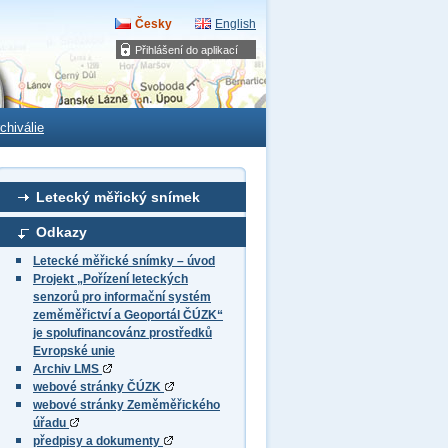
Česky
English
Přihlášení do aplikací
chiválie
Letecký měřický snímek
Odkazy
Letecké měřické snímky – úvod
Projekt „Pořízení leteckých
senzorů pro informační systém
zeměměřictví a Geoportál ČÚZK“
je spolufinancovánz prostředků
Evropské unie
Archiv LMS
webové stránky ČÚZK
webové stránky Zeměměřického
úřadu
předpisy a dokumenty