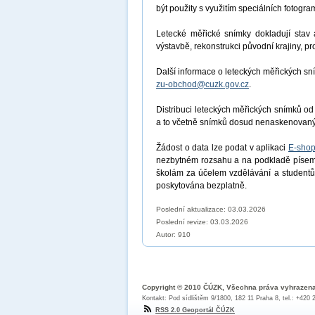
být použity s využitím speciálních fotogr
Letecké měřické snímky dokladují stav a
výstavbě, rekonstrukci původní krajiny, p
Další informace o leteckých měřických sní
zu-obchod@cuzk.gov.cz
.
Distribuci leteckých měřických snímků od
a to včetně snímků dosud nenaskenovan
Žádost o data lze podat v aplikaci
E-shop
nezbytném rozsahu a na podkladě písemn
školám za účelem vzdělávání a studentů
poskytována bezplatně.
Poslední aktualizace: 03.03.2026
Poslední revize:
03.03.2026
Autor: 910
Copyright © 2010 ČÚZK, Všechna práva vyhrazen
Kontakt: Pod sídlištěm 9/1800, 182 11 Praha 8, tel.: +420
RSS 2.0 Geoportál ČÚZK