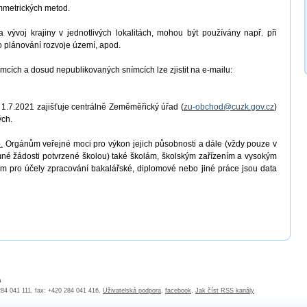
ammetrických metod.
 vývoj krajiny v jednotlivých lokalitách, mohou být používány např. při
ro plánování rozvoje území, apod.
mcích a dosud nepublikovaných snímcích lze zjistit na e-mailu:
 1.7.2021 zajišťuje centrálně Zeměměřický úřad (
zu-obchod@cuzk.gov.cz
)
ých.
.
Orgánům veřejné moci pro výkon jejich působnosti a dále (vždy pouze v
é žádosti potvrzené školou) také školám, školským zařízením a vysokým
m pro účely zpracování bakalářské, diplomové nebo jiné práce jsou data
a
 284 041 111, fax: +420 284 041 416,
Uživatelská podpora
,
facebook
,
Jak číst RSS kanály