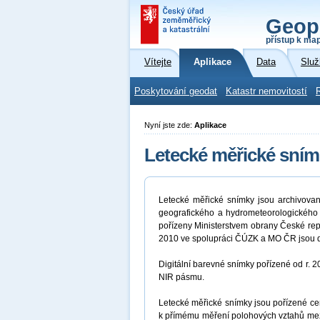
Geop
přístup k ma
Vítejte
Aplikace
Data
Služ
Poskytování geodat
Katastr nemovitostí
Nyní jste zde:
Aplikace
Letecké měřické sním
Letecké měřické snímky jsou archivova
geografického a hydrometeorologického
pořízeny Ministerstvem obrany České repu
2010 ve spolupráci ČÚZK a MO ČR jsou d
Digitální barevné snímky pořízené od r.
NIR pásmu.
Letecké měřické snímky jsou pořízené cent
k přímému měření polohových vztahů mez