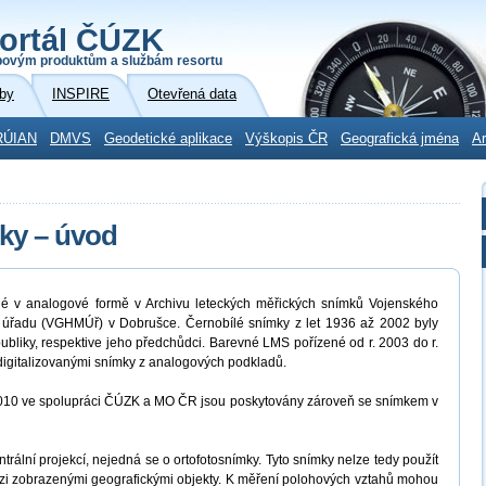
ortál ČÚZK
povým produktům a službám resortu
by
INSPIRE
Otevřená data
RÚIAN
DMVS
Geodetické aplikace
Výškopis ČR
Geografická jména
Ar
ky – úvod
né v analogové formě v Archivu leteckých měřických snímků Vojenského
 úřadu (VGHMÚř) v Dobrušce. Černobílé snímky z let 1936 až 2002 byly
bliky, respektive jeho předchůdci. Barevné LMS pořízené od r. 2003 do r.
igitalizovanými snímky z analogových podkladů.
 2010 ve spolupráci ČÚZK a MO ČR jsou poskytovány zároveň se snímkem v
rální projekcí, nejedná se o ortofotosnímky. Tyto snímky nelze tedy použít
i zobrazenými geografickými objekty. K měření polohových vztahů mohou