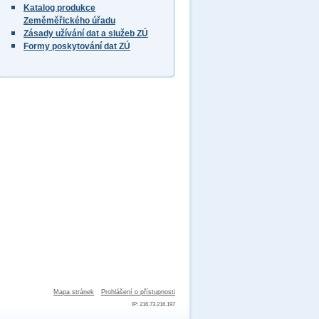
Katalog produkce
Zeměměřického úřadu
Zásady užívání dat a služeb ZÚ
Formy poskytování dat ZÚ
Mapa stránek
Prohlášení o přístupnosti
IP: 216.73.216.197