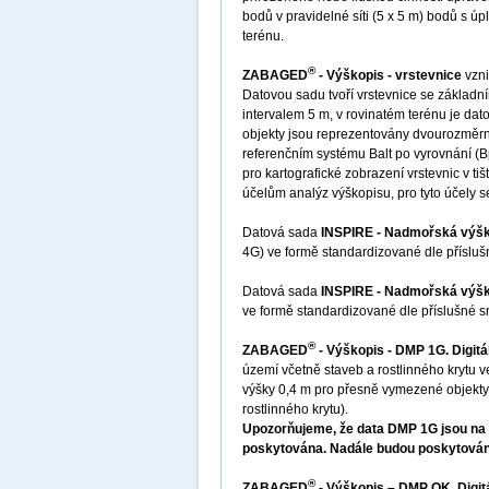
bodů v pravidelné síti (5 x 5 m) bodů s 
terénu.
®
ZABAGED
- Výškopis - vrstevnice
vzni
Datovou sadu tvoří vrstevnice se základní
intervalem 5 m, v rovinatém terénu je da
objekty jsou reprezentovány dvourozměr
referenčním systému Balt po vyrovnání (B
pro kartografické zobrazení vrstevnic v ti
účelům analýz výškopisu, pro tyto účel
Datová sada
INSPIRE - Nadmořská výšk
4G) ve formě standardizované dle příslu
Datová sada
INSPIRE - Nadmořská výška
ve formě standardizované dle příslušné 
®
ZABAGED
- Výškopis - DMP 1G. Digit
území včetně staveb a rostlinného krytu 
výšky 0,4 m pro přesně vymezené objekty 
rostlinného krytu).
Upozorňujeme, že data DMP 1G jsou na v
poskytována. Nadále budou poskytován
®
ZABAGED
- Výškopis – DMP OK. Digit