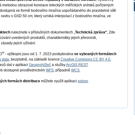
iká metodou obrazové korelace leteckých měřických snímků pořízených
e dostupná ve formě bodového mračna uspořádaného do pravidelné sítě
 rastru s GSD 50 cm, který vzniká interpolací z bodového mračna, ve
uktech
naleznete v příslušných dokumentech „
Technická zpráva“
, Zde
ování uvedených produktů, charakteristiky jejich přesnosti,
zásady jejich užívání.
®
ED
- výškopis jsou od 1. 7. 2023 poskytována
ve vybraných formátech
á data
, bezplatně, na základě licence
Creative Commons CC BY 4.0.
řezů dat v aplikaci
Geoprohlížeč
a služby
ArcGIS REST
.
b dostupné prostřednictvím
WFS
, případně
WCS
.
ných formách distribuce
můžete využít aplikaci
eshop
.
a