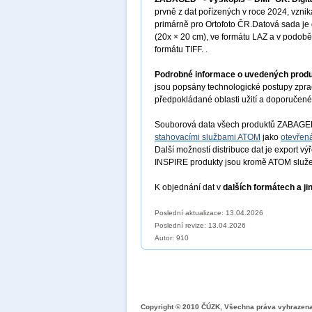
prvně z dat pořízených v roce 2024, vzn
primárně pro Ortofoto ČR.Datová sada j
(20x × 20 cm), ve formátu LAZ a v podobě
formátu TIFF.
.
Podrobné informace o uvedených prod
jsou popsány technologické postupy zprac
předpokládané oblasti užití a doporučené 
Souborová data všech produktů ZABAG
stahovacími službami ATOM
jako
otevřen
Další možností distribuce dat je export vý
INSPIRE produkty jsou kromě ATOM služe
K objednání dat v
dalších formátech a ji
Poslední aktualizace: 13.04.2026
Poslední revize:
13.04.2026
Autor: 910
Copyright © 2010 ČÚZK, Všechna práva vyhrazen