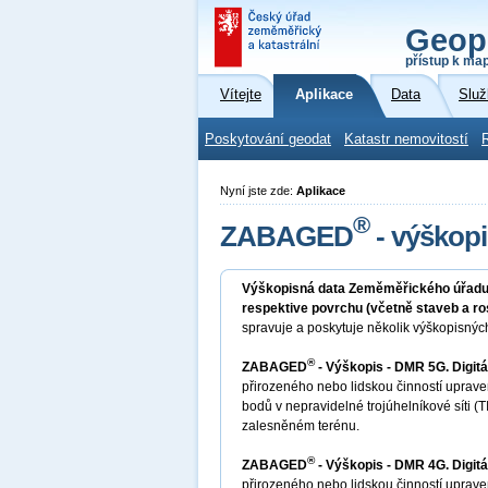
Geop
přístup k ma
Vítejte
Aplikace
Data
Služ
Poskytování geodat
Katastr nemovitostí
Nyní jste zde:
Aplikace
®
ZABAGED
- výškopi
Výškopisná data Zeměměřického úřad
respektive povrchu (včetně staveb a ro
spravuje a poskytuje několik výškopisnýc
®
ZABAGED
- Výškopis - DMR 5G. Digitá
přirozeného nebo lidskou činností uprave
bodů v nepravidelné trojúhelníkové síti (
zalesněném terénu.
®
ZABAGED
- Výškopis - DMR 4G. Digitá
přirozeného nebo lidskou činností uprave