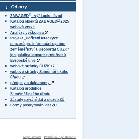
Odkazy
®
ZABAGED
- výškopis - úvod
®
Katalog objektů ZABAGED
2025
webová verze
Analýzy výškopisu
Projekt „Pořízení leteckých
senzorů pro informační systém
zeměměřictví a Geoportál ČÚZK“
je spolufinancovánz prostředků
Evropské unie
webové stránky ČÚZK
webové stránky Zeměměřického
úřadu
předpisy a dokumenty
Katalog produkce
Zeměměřického úřadu
Zásady užívání dat a služeb ZÚ
Formy poskytování dat ZÚ
Mapa stránek
Prohlášení o přístupnosti