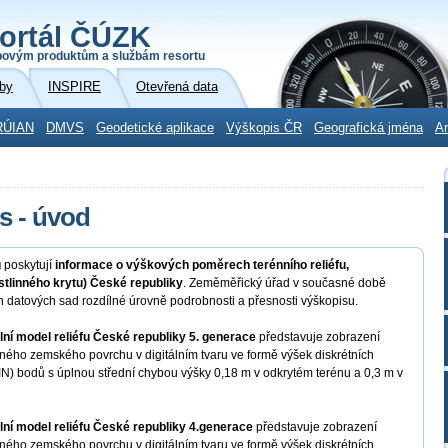
ortál ČÚZK
povým produktům a službám resortu
by
INSPIRE
Otevřená data
RÚIAN
DMVS
Geodetické aplikace
Výškopis ČR
Geografická jména
Ar
s - úvod
u
poskytují
informace o výškových poměrech terénního reliéfu,
stlinného krytu) České republiky
. Zeměměřický úřad v současné době
h datových sad rozdílné úrovně podrobnosti a přesnosti výškopisu.
lní model reliéfu České republiky 5. generace
představuje zobrazení
ného zemského povrchu v digitálním tvaru ve formě výšek diskrétních
TIN) bodů s úplnou střední chybou výšky 0,18 m v odkrytém terénu a 0,3 m v
lní model reliéfu České republiky 4.generace
představuje zobrazení
ného zemského povrchu v digitálním tvaru ve formě výšek diskrétních