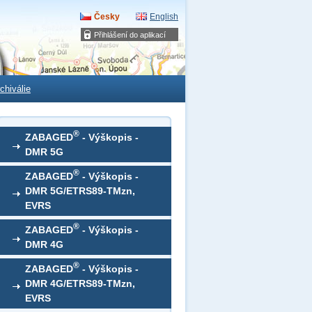
Česky
English
Přihlášení do aplikací
chiválie
®
ZABAGED
- Výškopis -
DMR 5G
®
ZABAGED
- Výškopis -
DMR 5G/ETRS89-TMzn,
EVRS
®
ZABAGED
- Výškopis -
DMR 4G
®
ZABAGED
- Výškopis -
DMR 4G/ETRS89-TMzn,
EVRS