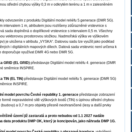
úplnou střední chybou výšky 0,3 m v odkrytém terénu a 1 m v zalesněném
kly odvozením z produktu Digitální model reliéfu 5.generace (DMR 5G).
m intervalem 1 m, atributem jsou rozlišeny zdůrazněné vrstevnice s
tová sada doplněná o doplňkové vrstevnice s intervalem 0,5 m. Všechny
nou vektorovou prostorovou složkou. Nadmořská výška ve výškovém
pv) je uložena v atributu „VYSKA“. Datovou sadu lze využít jako podklad
štěných i digitálních mapových dílech. Datová sada vrstevnic není určena k
y se doporučuje využívat DMR 4G nebo DMR 5G.
a GRID (EL GRID)
představuje Digitální model reliéfu 4. generace (DMR
šné směrnice INSPIRE.
 TIN (EL TIN)
představuje Digitální model reliéfu 5. generace (DMR 5G)
směrnice INSPIRE.
ální model povrchu České republiky 1. generace
představuje zobrazení
ve formě nepravidelné sítě výškových bodů (TIN) s úplnou střední chybou
(budovy) a 0,7 m pro objekty přesně neohraničené (lesy a další prvky
ětšině území již zastaralá a proto nebudou od 1.1 2027 nadále
a data produktu DMP OK, který je koncipován, jako náhrada DMP 1G.
ální model povrchu České republiky z obrazové korelace
, vytvářený