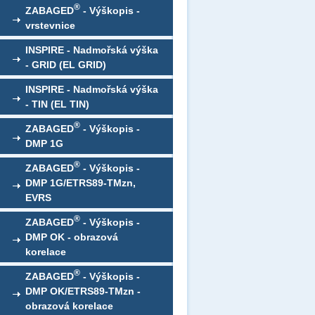
®
ZABAGED
- Výškopis -
vrstevnice
INSPIRE - Nadmořská výška
- GRID (EL GRID)
INSPIRE - Nadmořská výška
- TIN (EL TIN)
®
ZABAGED
- Výškopis -
DMP 1G
®
ZABAGED
- Výškopis -
DMP 1G/ETRS89-TMzn,
EVRS
®
ZABAGED
- Výškopis -
DMP OK - obrazová
korelace
®
ZABAGED
- Výškopis -
DMP OK/ETRS89-TMzn -
obrazová korelace