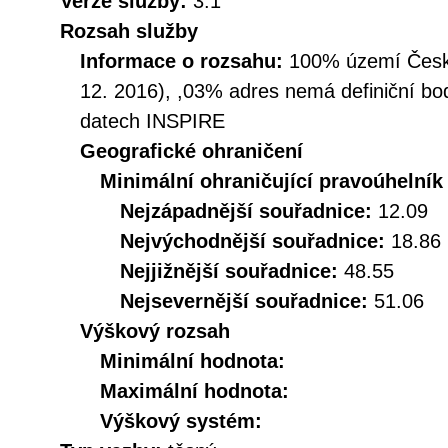
Verze služby:
3.1
Rozsah služby
Informace o rozsahu:
100% území České
12. 2016), ,03% adres nemá definiční bo
datech INSPIRE
Geografické ohraničení
Minimální ohraničující pravoúhelník
Nejzápadnější souřadnice:
12.09
Nejvýchodnější souřadnice:
18.86
Nejjižnější souřadnice:
48.55
Nejsevernější souřadnice:
51.06
Výškový rozsah
Minimální hodnota:
Maximální hodnota:
Výškový systém: