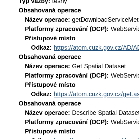
Typ vazby:
těsný
Obsahovaná operace
Název operace:
getDownloadServiceMet
Platformy zpracování (DCP):
WebServi
Přístupové místo
Odkaz:
https://atom.cuzk.gov.cz/AD/A
Obsahovaná operace
Název operace:
Get Spatial Dataset
Platformy zpracování (DCP):
WebServi
Přístupové místo
Odkaz:
https://atom.cuzk.gov.cz/get
Obsahovaná operace
Název operace:
Describe Spatial Datase
Platformy zpracování (DCP):
WebServi
Přístupové místo