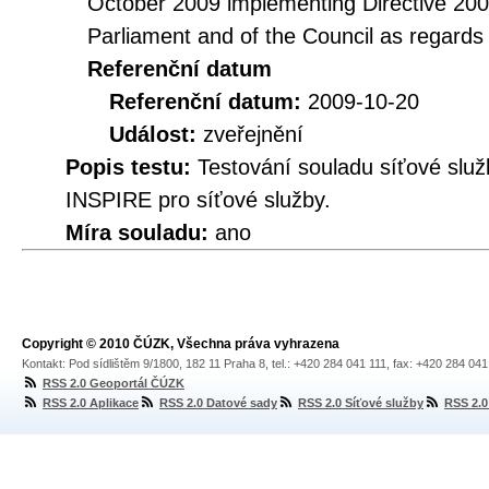
October 2009 implementing Directive 20
Parliament and of the Council as regards
Referenční datum
Referenční datum:
2009-10-20
Událost:
zveřejnění
Popis testu:
Testování souladu síťové služ
INSPIRE pro síťové služby.
Míra souladu:
ano
Copyright © 2010 ČÚZK, Všechna práva vyhrazena
Kontakt: Pod sídlištěm 9/1800, 182 11 Praha 8, tel.: +420 284 041 111, fax: +420 284 04
RSS 2.0 Geoportál ČÚZK
RSS 2.0 Aplikace
RSS 2.0 Datové sady
RSS 2.0 Síťové služby
RSS 2.0