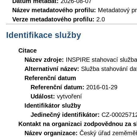
Datum metadat:
2026-08-07
Název metadatového profilu:
Metadatový pr
Verze metadatového profilu:
2.0
Identifikace služby
Citace
Název zdroje:
INSPIRE stahovací služb
Alternativní název:
Služba stahování d
Referenční datum
Referenční datum:
2016-01-29
Událost:
vytvoření
Identifikátor služby
Jedinečný identifikátor:
CZ-000257
Kontakt na organizaci zodpovědnou za s
Název organizace:
Český úřad zeměměři