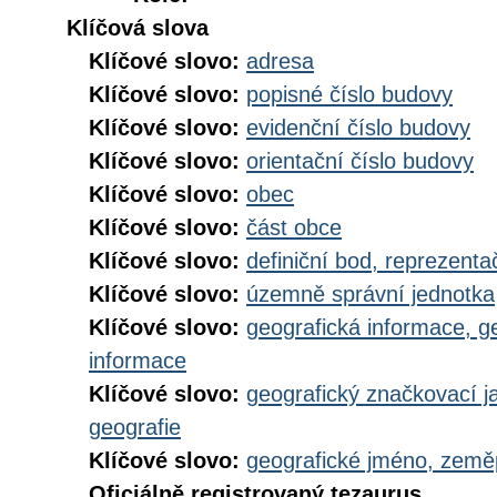
Klíčová slova
Klíčové slovo:
adresa
Klíčové slovo:
popisné číslo budovy
Klíčové slovo:
evidenční číslo budovy
Klíčové slovo:
orientační číslo budovy
Klíčové slovo:
obec
Klíčové slovo:
část obce
Klíčové slovo:
definiční bod, reprezenta
Klíčové slovo:
územně správní jednotka
Klíčové slovo:
geografická informace, g
informace
Klíčové slovo:
geografický značkovací j
geografie
Klíčové slovo:
geografické jméno, zem
Oficiálně registrovaný tezaurus