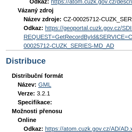
Odkaz:
https://atom.cuzk.gov.cz/des
Vázaný zdroj
Název zdroje:
CZ-00025712-CUZK_SE
Odkaz:
https://geoportal.cuzk.gov.cz/S
REQUEST=GetRecordById&SERVICE=CS
00025712-CUZK_SERIES-MD_AD
Distribuce
Distribuční formát
Název:
GML
Verze:
3.2.1
Specifikace:
Možnosti přenosu
Online
Odkaz:
https://atom.cuzk.gov.cz/AD/AD.