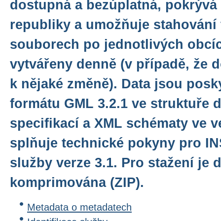
dostupná a bezúplatná, pokrývá
republiky a umožňuje stahování 
souborech po jednotlivých obcí
vytvářeny denně (v případě, že 
k nějaké změně). Data jsou posk
formátu GML 3.2.1 ve struktuře 
specifikací a XML schématy ve ve
splňuje technické pokyny pro I
služby verze 3.1. Pro stažení je 
komprimována (ZIP).
Metadata o metadatech