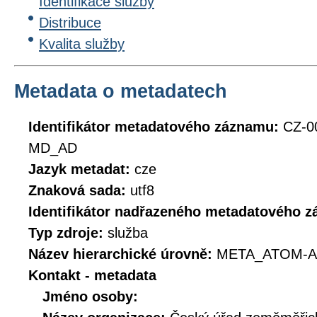
Identifikace služby
Distribuce
Kvalita služby
Metadata o metadatech
Identifikátor metadatového záznamu:
CZ-0
MD_AD
Jazyk metadat:
cze
Znaková sada:
utf8
Identifikátor nadřazeného metadatového 
Typ zdroje:
služba
Název hierarchické úrovně:
META_ATOM-A
Kontakt - metadata
Jméno osoby: