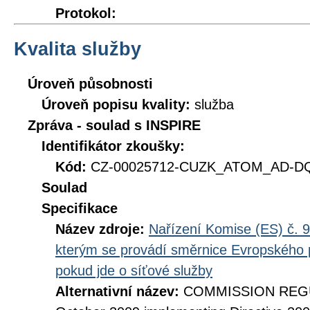
Protokol:
Kvalita služby
Úroveň působnosti
Úroveň popisu kvality:
služba
Zpráva - soulad s INSPIRE
Identifikátor zkoušky:
Kód:
CZ-00025712-CUZK_ATOM_AD-DQ_
Soulad
Specifikace
Název zdroje:
Nařízení Komise (ES) č. 9
kterým se provádí směrnice Evropského 
pokud jde o síťové služby
Alternativní název:
COMMISSION REGUL