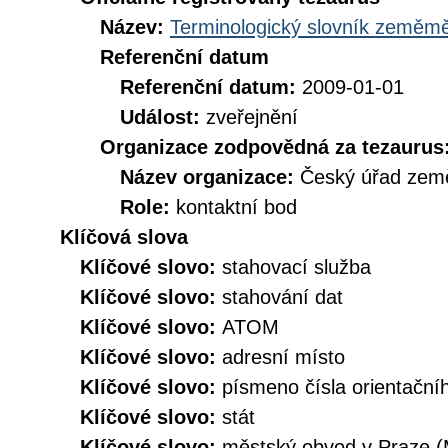
Název:
Terminologický slovník zeměměř
Referenční datum
Referenční datum:
2009-01-01
Událost:
zveřejnění
Organizace zodpovědná za tezaurus
Název organizace:
Český úřad země
Role:
kontaktní bod
Klíčová slova
Klíčové slovo:
stahovací služba
Klíčové slovo:
stahování dat
Klíčové slovo:
ATOM
Klíčové slovo:
adresní místo
Klíčové slovo:
písmeno čísla orientační
Klíčové slovo:
stát
Klíčové slovo:
městský obvod v Praze 