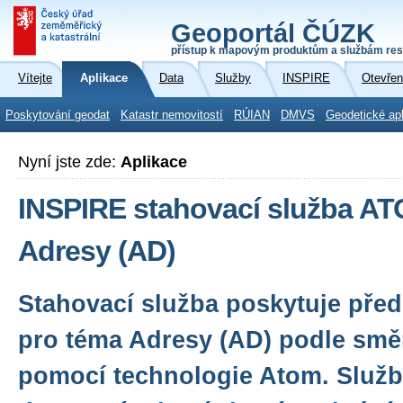
Geoportál ČÚZK
přístup k mapovým produktům a službám res
Vítejte
Aplikace
Data
Služby
INSPIRE
Otevřen
Poskytování geodat
Katastr nemovitostí
RÚIAN
DMVS
Geodetické ap
Nyní jste zde:
Aplikace
INSPIRE stahovací služba A
Adresy (AD)
Stahovací služba poskytuje před
pro téma Adresy (AD) podle smě
pomocí technologie Atom. Služba