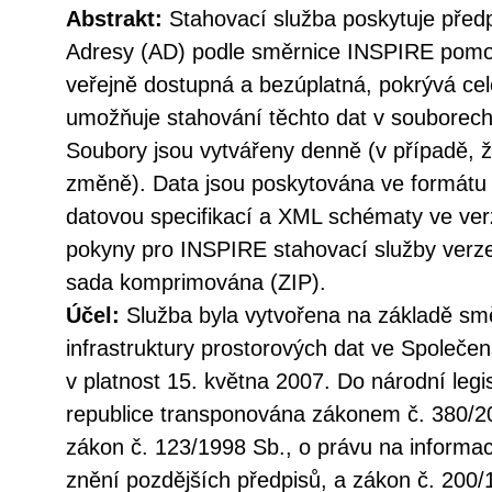
Abstrakt:
Stahovací služba poskytuje před
Adresy (AD) podle směrnice INSPIRE pomoc
veřejně dostupná a bezúplatná, pokrývá ce
umožňuje stahování těchto dat v souborech 
Soubory jsou vytvářeny denně (v případě, ž
změně). Data jsou poskytována ve formátu
datovou specifikací a XML schématy ve verz
pokyny pro INSPIRE stahovací služby verze 
sada komprimována (ZIP).
Účel:
Služba byla vytvořena na základě sm
infrastruktury prostorových dat ve Společen
v platnost 15. května 2007. Do národní legi
republice transponována zákonem č. 380/20
zákon č. 123/1998 Sb., o právu na informac
znění pozdějších předpisů, a zákon č. 200/