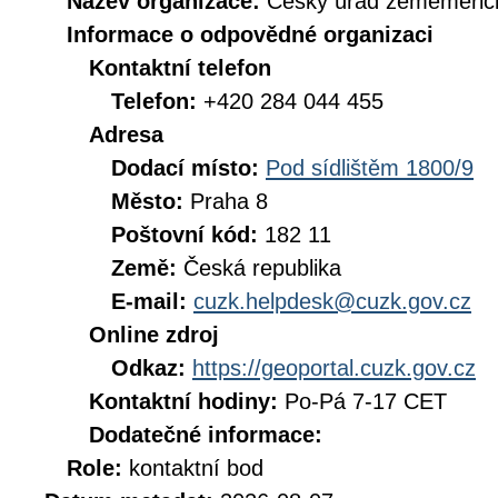
Název organizace:
Český úřad zeměměřick
Informace o odpovědné organizaci
Kontaktní telefon
Telefon:
+420 284 044 455
Adresa
Dodací místo:
Pod sídlištěm 1800/9
Město:
Praha 8
Poštovní kód:
182 11
Země:
Česká republika
E-mail:
cuzk.helpdesk@cuzk.gov.cz
Online zdroj
Odkaz:
https://geoportal.cuzk.gov.cz
Kontaktní hodiny:
Po-Pá 7-17 CET
Dodatečné informace:
Role:
kontaktní bod