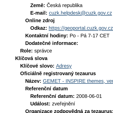
Země:
Česká republika
E-mail:
cuzk.helpdesk@cuzk.gov.cz
Online zdroj
Odkaz:
https://geoportal.cuzk.gov.cz
Kontaktní hodiny:
Po - Pá 7-17 CET
Dodatečné informace:
Role:
správce
Klíčová slova
Klíčové slovo:
Adresy
Oficiálně registrovaný tezaurus
Název:
GEMET - INSPIRE themes, ver
Referenční datum
Referenční datum:
2008-06-01
Událost:
zveřejnění
Organizace zodpovědná za tezaurus