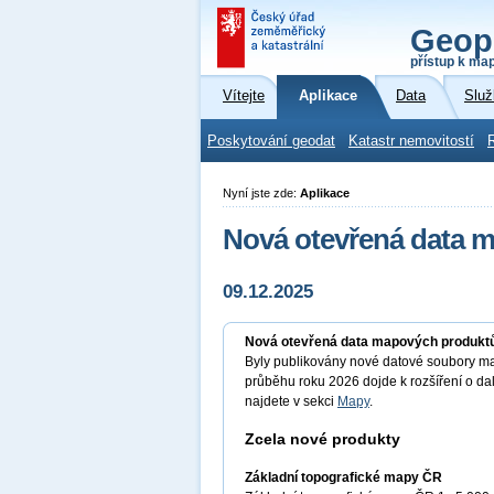
Geop
přístup k ma
Vítejte
Aplikace
Data
Služ
Poskytování geodat
Katastr nemovitostí
Nyní jste zde:
Aplikace
Nová otevřená data 
09.12.2025
Nová otevřená data mapových produkt
Byly publikovány nové datové soubory ma
průběhu roku 2026 dojde k rozšíření o d
najdete v sekci
Mapy
.
Zcela nové produkty
Základní topografické mapy ČR