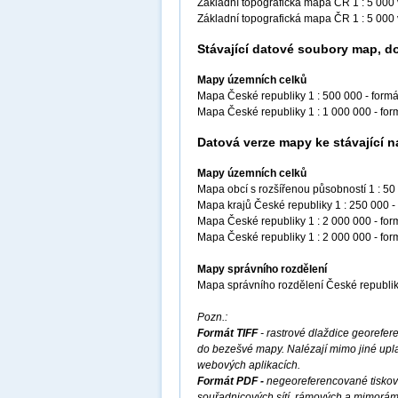
Základní topografická mapa ČR 1 : 5 000
Základní topografická mapa ČR 1 : 5 00
Stávající datové soubory map, d
Mapy územních celků
Mapa České republiky 1 : 500 000 - form
Mapa České republiky 1 : 1 000 000 - fo
Datová verze mapy ke stávající n
Mapy územních celků
Mapa obcí s rozšířenou působností 1 : 50
Mapa krajů České republiky 1 : 250 000 -
Mapa České republiky 1 : 2 000 000 - fo
Mapa České republiky 1 : 2 000 000 - f
Mapy správního rozdělení
Mapa správního rozdělení České republik
Pozn.:
Formát TIFF
- rastrové dlaždice georef
do bezešvé mapy. Nalézají mimo jiné upla
webových aplikacích.
Formát PDF -
negeoreferencované tiskov
souřadnicových sítí, rámových a mimorá