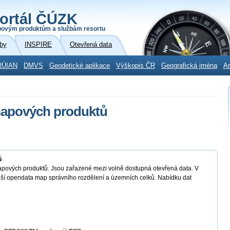
ortál ČÚZK
povým produktům a službám resortu
by
INSPIRE
Otevřená data
RÚIAN
DMVS
Geodetické aplikace
Výškopis ČR
Geografická jména
Ar
mapových produktů
ů
pových produktů. Jsou zařazené mezi volně dostupná otevřená data. V
alší opendata map správního rozdělení a územních celků. Nabídku dat