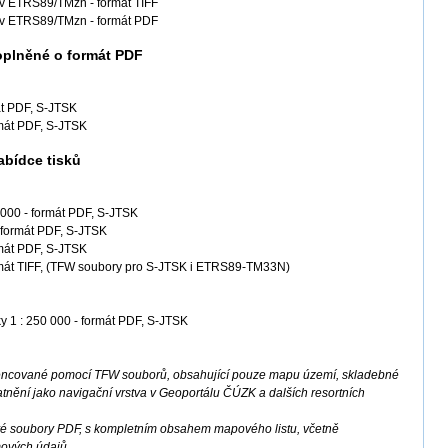
 v ETRS89/TMzn - formát TIFF
0 v ETRS89/TMzn - formát PDF
oplněné o formát PDF
át PDF, S-JTSK
rmát PDF, S-JTSK
abídce tisků
 000 - formát PDF, S-JTSK
 formát PDF, S-JTSK
rmát PDF, S-JTSK
ormát TIFF, (TFW soubory pro S-JTSK i ETRS89-TM33N)
y 1 : 250 000 - formát PDF, S-JTSK
erencované pomocí TFW souborů, obsahující pouze mapu území, skladebné
tnění jako navigační vrstva v Geoportálu ČÚZK a dalších resortních
é soubory PDF, s kompletním obsahem mapového listu, včetně
mových údajů.