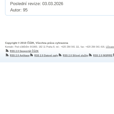
Poslední revize:
03.03.2026
Autor: 95
Copyright © 2010 ČÚZK, Všechna práva vyhrazena
Kontakt: Pod sídlištěm 9/1800, 182 11 Praha 8, tel.: +420 284 041 111, fax: +420 284 041 416,
Uživate
RSS 2.0 Geoportál ČÚZK
RSS 2.0 Aplikace
RSS 2.0 Datové sady
RSS 2.0 Síťové služby
RSS 2.0 INSPIRE