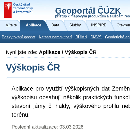
Geoportál ČÚZK
přístup k mapovým produktům a službám res
Vítejte
Aplikace
Data
Služby
INSPIRE
Otevřen
Poskytování geodat
Katastr nemovitostí
RÚIAN
DMVS
Geodetické ap
Nyní jste zde:
Aplikace / Výškopis ČR
Výškopis ČR
Aplikace pro využití výškopisných dat Země
výškopisu obsahují několik praktických funkc
stavbní jámy či haldy, výškového profilu neb
terénu.
Poslední aktualizace: 03.03.2026