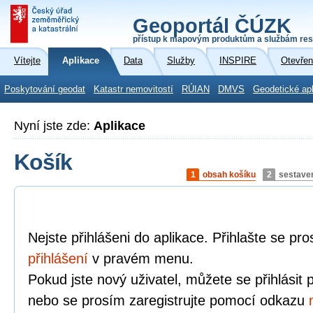
Geoportál ČÚZK
přístup k mapovým produktům a službám res
Vítejte
Aplikace
Data
Služby
INSPIRE
Otevřen
Poskytování geodat
Katastr nemovitostí
RÚIAN
DMVS
Geodetické ap
Nyní jste zde:
Aplikace
Košík
1
obsah košíku
2
sestave
Nejste přihlášeni do aplikace. Přihlašte se p
přihlášení
v pravém menu.
Pokud jste nový uživatel, můžete se přihlásit
nebo se prosím zaregistrujte pomocí odkazu