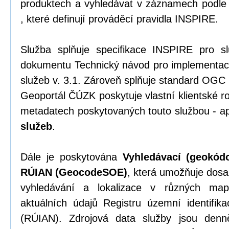
produktech a vyhledávat v záznamech podle 
, které definují prováděcí pravidla INSPIRE.
Služba splňuje specifikace INSPIRE pro s
dokumentu Technický návod pro implementac
služeb v. 3.1. Zároveň splňuje standard OGC
Geoportál ČÚZK poskytuje vlastní klientské r
metadatech poskytovaných touto službou - ap
služeb
.
Dále je poskytována
Vyhledávací (geokód
RÚIAN (GeocodeSOE)
, která umožňuje dosa
vyhledávání a lokalizace v různých map
aktuálních údajů Registru územní identifik
(RÚIAN). Zdrojová data služby jsou denn