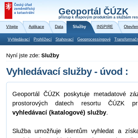
Geoportál ČÚZK
přístup k mapovým produktům a službám res
Vítejte
Aplikace
Data
Služby
INSPIRE
Otevřen
Vyhledávací
Prohlížecí
Stahovací
Geoprocessingové
Transformač
Nyní jste zde:
Služby
Vyhledávací služby - úvod :
Geoportál ČÚZK poskytuje metadatové zá
prostorových datech resortu ČÚZK pr
vyhledávací (katalogové) služby
.
Služba umožňuje klientům vyhledat a zís