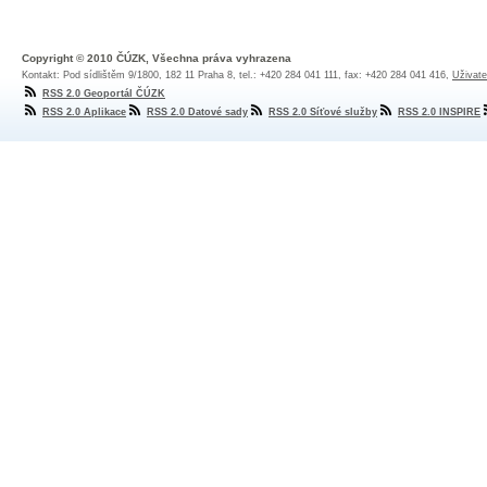
Copyright © 2010 ČÚZK, Všechna práva vyhrazena
Kontakt: Pod sídlištěm 9/1800, 182 11 Praha 8, tel.: +420 284 041 111, fax: +420 284 041 416,
Uživate
RSS 2.0 Geoportál ČÚZK
RSS 2.0 Aplikace
RSS 2.0 Datové sady
RSS 2.0 Síťové služby
RSS 2.0 INSPIRE