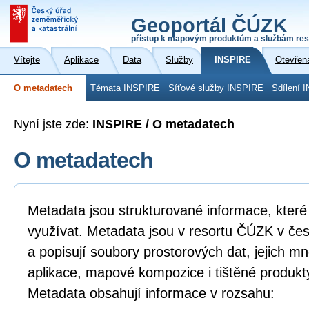
Geoportál ČÚZK
přístup k mapovým produktům a službám res
Vítejte
Aplikace
Data
Služby
INSPIRE
Otevřen
O metadatech
Témata INSPIRE
Síťové služby INSPIRE
Sdílení 
Nyní jste zde:
INSPIRE / O metadatech
O metadatech
Metadata jsou strukturované informace, které l
využívat. Metadata jsou v resortu ČÚZK v če
a popisují soubory prostorových dat, jejich mn
aplikace, mapové kompozice i tištěné produkt
Metadata obsahují informace v rozsahu: