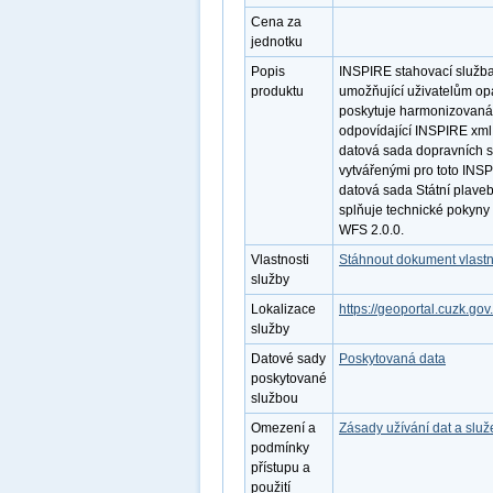
Cena za
jednotku
Popis
INSPIRE stahovací služb
produktu
umožňující uživatelům op
poskytuje harmonizovaná
odpovídající INSPIRE xml
datová sada dopravních sí
vytvářenými pro toto INS
datová sada Státní plaveb
splňuje technické pokyny
WFS 2.0.0.
Vlastnosti
Stáhnout dokument vlastn
služby
Lokalizace
https://geoportal.cuzk.go
služby
Datové sady
Poskytovaná data
poskytované
službou
Omezení a
Zásady užívání dat a slu
podmínky
přístupu a
použití