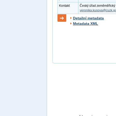
Kontakt
Český úřad zeměměřický a 
veronika.kusova@cuzk.go
Detailní metadata
Metadata XML