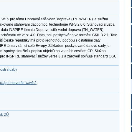
a WFS pro téma Dopravní sítě-vodní doprava (TN_WATER) je služba
akované stahování dat pomocí technologie WFS 2.0.0. Stahovací služba
 data INSPIRE tématu Dopravní sítě-vodní doprava (TN_WATER)
 schématu ve verzi 4.0. Data jsou poskytována ve formátu GML 3.2.1. Tato
tí České republiky má proto jednotnou podobu s ostatními daty
PIRE téma v rámci celé Evropy. Základem poskytované datové sady je
ní správy sloužící k popisu objektů na vodních cestách ČR. Služba
 pro INSPIRE stahovací služby verze 3.1 a zároveň splňuje standard OGC
osti služby
v.cz/geoserver/tn-w/wfs?
žeb ZÚ