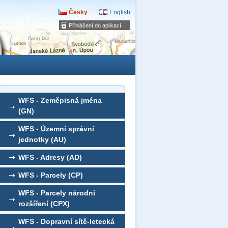
Česky
English
Přihlášení do aplikací
WFS - Zeměpisná jména
(GN)
WFS - Územní správní
jednotky (AU)
WFS - Adresy (AD)
WFS - Parcely (CP)
WFS - Parcely národní
rozšíření (CPX)
WFS - Dopravní sítě-letecká