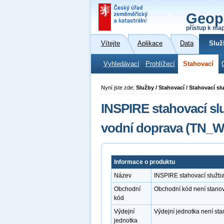
Geop
přístup k ma
Vítejte
Aplikace
Data
Služ
Vyhledávací
Prohlížecí
Stahovací
Nyní jste zde:
Služby / Stahovací / Stahovací 
INSPIRE stahovací sl
vodní doprava (TN_
Informace o produktu
Název
INSPIRE stahovací služb
Obchodní
Obchodní kód není stano
kód
Výdejní
Výdejní jednotka není st
jednotka