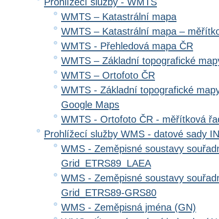
Prohlížecí služby - WMTS
WMTS – Katastrální mapa
WMTS – Katastrální mapa – měřítk
WMTS - Přehledová mapa ČR
WMTS – Základní topografické ma
WMTS – Ortofoto ČR
WMTS - Základní topografické mapy
Google Maps
WMTS - Ortofoto ČR - měřítková ř
Prohlížecí služby WMS - datové sady 
WMS - Zeměpisné soustavy souřadni
Grid_ETRS89_LAEA
WMS - Zeměpisné soustavy souřadni
Grid_ETRS89-GRS80
WMS - Zeměpisná jména (GN)