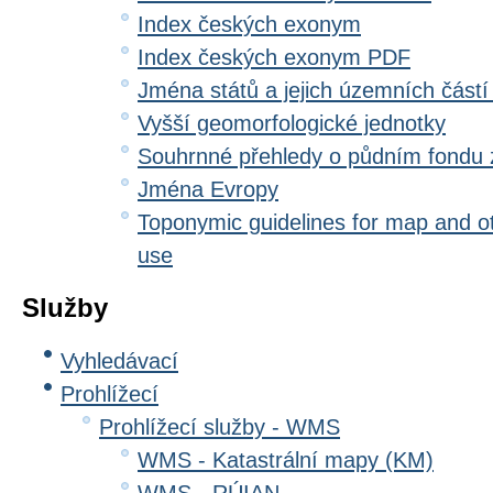
Index českých exonym
Index českých exonym PDF
Jména států a jejich územních částí
Vyšší geomorfologické jednotky
Souhrnné přehledy o půdním fondu
Jména Evropy
Toponymic guidelines for map and oth
use
Služby
Vyhledávací
Prohlížecí
Prohlížecí služby - WMS
WMS - Katastrální mapy (KM)