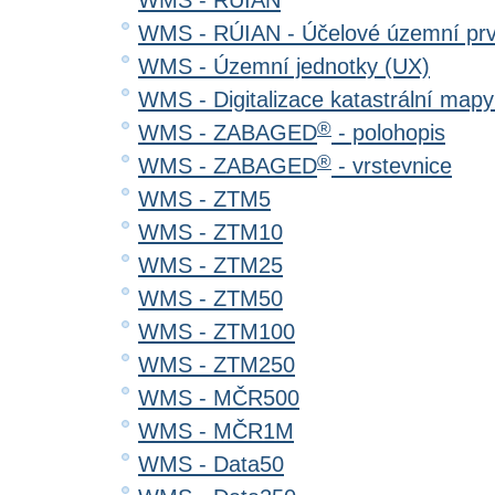
WMS - RÚIAN
WMS - RÚIAN - Účelové územní pr
WMS - Územní jednotky (UX)
WMS - Digitalizace katastrální map
®
WMS - ZABAGED
- polohopis
®
WMS - ZABAGED
- vrstevnice
WMS - ZTM5
WMS - ZTM10
WMS - ZTM25
WMS - ZTM50
WMS - ZTM100
WMS - ZTM250
WMS - MČR500
WMS - MČR1M
WMS - Data50