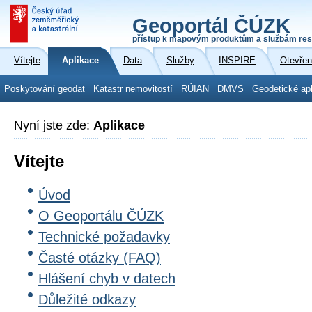
Geoportál ČÚZK
přístup k mapovým produktům a službám res
Vítejte
Aplikace
Data
Služby
INSPIRE
Otevřen
Poskytování geodat
Katastr nemovitostí
RÚIAN
DMVS
Geodetické ap
Nyní jste zde:
Aplikace
Vítejte
Úvod
O Geoportálu ČÚZK
Technické požadavky
Časté otázky (FAQ)
Hlášení chyb v datech
Důležité odkazy