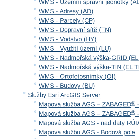
WMS - Územní správní jednotky (A
WMS - Adresy (AD)
WMS - Parcely (CP)
WMS - Dopravní sítě (TN)
WMS - Vodstvo (HY)
WMS - Využití území (LU)
WMS - Nadmořská výška-GRID (EL
WMS - Nadmořská výška-TIN (EL T
WMS - Ortofotosnímky (OI)
WMS - Budovy (BU)
Služby Esri ArcGIS Server
®
Mapová služba AGS – ZABAGED
-
®
Mapová služba AGS – ZABAGED
-
Mapová služba AGS - nad daty RÚ
Mapová službu AGS - Bodová pole