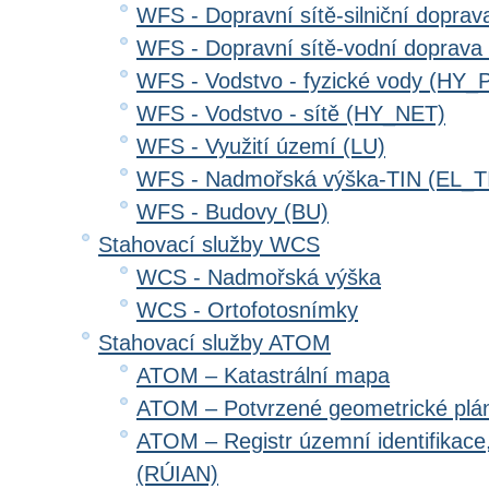
WFS - Dopravní sítě-silniční dopr
WFS - Dopravní sítě-vodní doprav
WFS - Vodstvo - fyzické vody (HY_
WFS - Vodstvo - sítě (HY_NET)
WFS - Využití území (LU)
WFS - Nadmořská výška-TIN (EL_T
WFS - Budovy (BU)
Stahovací služby WCS
WCS - Nadmořská výška
WCS - Ortofotosnímky
Stahovací služby ATOM
ATOM – Katastrální mapa
ATOM – Potvrzené geometrické plá
ATOM – Registr územní identifikace
(RÚIAN)