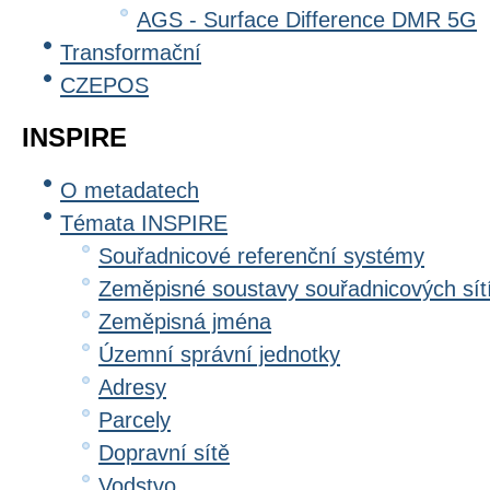
AGS - Surface Difference DMR 5G
Transformační
CZEPOS
INSPIRE
O metadatech
Témata INSPIRE
Souřadnicové referenční systémy
Zeměpisné soustavy souřadnicových sít
Zeměpisná jména
Územní správní jednotky
Adresy
Parcely
Dopravní sítě
Vodstvo