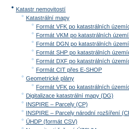
Katastr nemovitostí
Katastrální mapy
Formát VFK po katastrálních území
Formát VKM po katastrálních územ
Formát DGN po katastrálních územ
Formát SHP po katastrálních území
Formát DXF po katastrálních území
Formát CIT přes E-SHOP
Geometrické plány
Formát VFK po katastrálních území
Digitalizace katastrální mapy (DG)
INSPIRE – Parcely (CP)
INSPIRE – Parcely národní rozšíření (
ÚHDP (formát CSV)