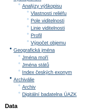
Analýzy výškopisu
Vlastnosti reliéfu
Pole viditelnosti
Linie viditelnosti
Profil
Výpočet objemu
Geografická jména
Jména moří
Jména států
Index českých exonym
Archiválie
Archiv
Digitální badatelna ÚAZK
Data