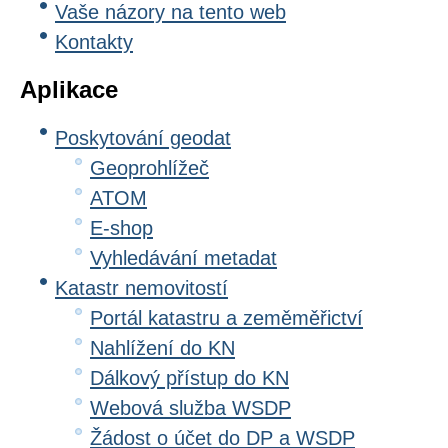
Vaše názory na tento web
Kontakty
Aplikace
Poskytování geodat
Geoprohlížeč
ATOM
E-shop
Vyhledávání metadat
Katastr nemovitostí
Portál katastru a zeměměřictví
Nahlížení do KN
Dálkový přístup do KN
Webová služba WSDP
Žádost o účet do DP a WSDP