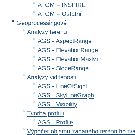
ATOM – INSPIRE
ATOM – Ostatní
Geoprocessingové
Analýzy terénu
AGS - AspectRange
AGS - ElevationRange
AGS - ElevationMaxMin
AGS - SlopeRange
Analýzy viditenosti
AGS - LineOfSight
AGS - SkyLineGraph
AGS - Visibility
Tvorba profilu
AGS - Profile
Výpočet objemu zadaného terénního tv