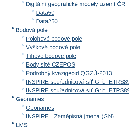
Digitální geografické modely území ČR
Data50
Data250
Bodová pole
Polohové bodové pole
Výškové bodové pole
Tíhové bodové pole
Body sítě CZEPOS
Podrobný kvazigeoid QGZÚ-2013
INSPIRE souřadnicová síť Grid_ETRS8
INSPIRE souřadnicová síť Grid_ETRS
Geonames
Geonames
INSPIRE - Zeměpisná jména (GN)
LMS