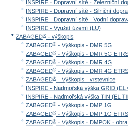
INSPIRE - Dopravní sítě - Železniční d
INSPIRE - Dopravní sítě - Silniční do
INSPIRE - Dopravní sítě - Vodní dopr
INSPIRE - Využití území (LU)
®
ZABAGED
- výškopis
®
ZABAGED
- Výškopis - DMR 5G
®
ZABAGED
- Výškopis - DMR 5G ETR
®
ZABAGED
- Výškopis - DMR 4G
®
ZABAGED
- Výškopis - DMR 4G ETR
®
ZABAGED
- Výškopis - vrstevnice
INSPIRE - Nadmořská výška GRID (EL
INSPIRE - Nadmořská výška TIN (EL TI
®
ZABAGED
- Výškopis - DMP 1G
®
ZABAGED
- Výškopis - DMP 1G ETR
®
ZABAGED
- Výškopis - DMPOK - obra