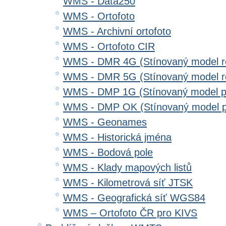
WMS - Data250
WMS - Ortofoto
WMS - Archivní ortofoto
WMS - Ortofoto CIR
WMS - DMR 4G (Stínovaný model re
WMS - DMR 5G (Stínovaný model re
WMS - DMP 1G (Stínovaný model p
WMS - DMP OK (Stínovaný model p
WMS - Geonames
WMS - Historická jména
WMS - Bodová pole
WMS - Klady mapových listů
WMS - Kilometrová síť JTSK
WMS - Geografická síť WGS84
WMS – Ortofoto ČR pro KIVS