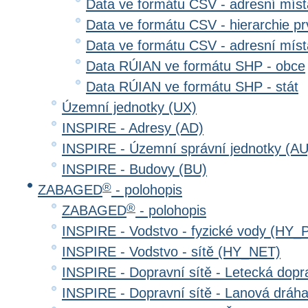
Data ve formátu CSV - adresní místa
Data ve formátu CSV - hierarchie prv
Data ve formátu CSV - adresní místa
Data RÚIAN ve formátu SHP - obce
Data RÚIAN ve formátu SHP - stát
Územní jednotky (UX)
INSPIRE - Adresy (AD)
INSPIRE - Územní správní jednotky (AU
INSPIRE - Budovy (BU)
®
ZABAGED
- polohopis
®
ZABAGED
- polohopis
INSPIRE - Vodstvo - fyzické vody (HY_
INSPIRE - Vodstvo - sítě (HY_NET)
INSPIRE - Dopravní sítě - Letecká dop
INSPIRE - Dopravní sítě - Lanová drá