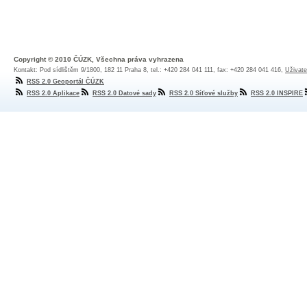
Copyright © 2010 ČÚZK, Všechna práva vyhrazena
Kontakt: Pod sídlištěm 9/1800, 182 11 Praha 8, tel.: +420 284 041 111, fax: +420 284 041 416,
Uživate
RSS 2.0 Geoportál ČÚZK
RSS 2.0 Aplikace
RSS 2.0 Datové sady
RSS 2.0 Síťové služby
RSS 2.0 INSPIRE