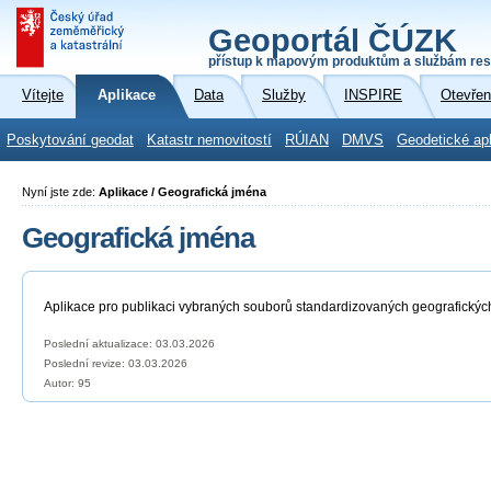
Geoportál ČÚZK
přístup k mapovým produktům a službám res
Vítejte
Aplikace
Data
Služby
INSPIRE
Otevřen
Poskytování geodat
Katastr nemovitostí
RÚIAN
DMVS
Geodetické ap
Nyní jste zde:
Aplikace / Geografická jména
Geografická jména
Aplikace pro publikaci vybraných souborů standardizovaných geografickýc
Poslední aktualizace: 03.03.2026
Poslední revize:
03.03.2026
Autor: 95