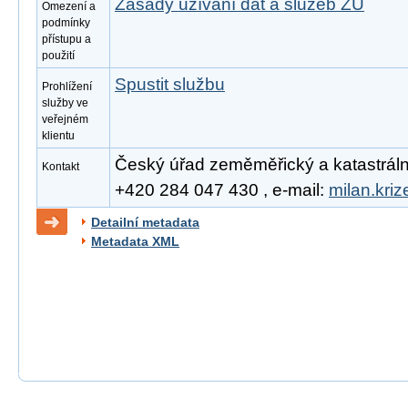
Zásady užívání dat a služeb ZÚ
Omezení a
podmínky
přístupu a
použití
Spustit službu
Prohlížení
služby ve
veřejném
klientu
Český úřad zeměměřický a katastrální, 
Kontakt
+420 284 047 430 , e-mail:
milan.kri
Detailní metadata
Metadata XML