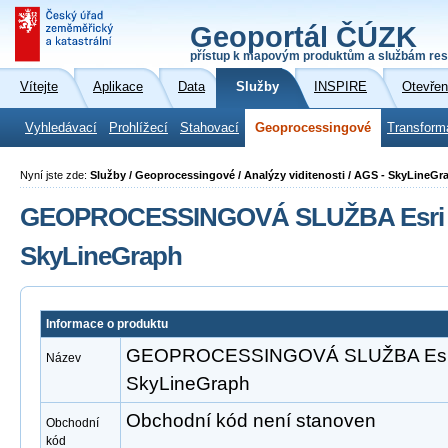
Geoportál ČÚZK
přístup k mapovým produktům a službám res
Vítejte
Aplikace
Data
Služby
INSPIRE
Otevřen
Vyhledávací
Prohlížecí
Stahovací
Geoprocessingové
Transform
Nyní jste zde:
Služby / Geoprocessingové / Analýzy viditenosti / AGS - SkyLineGr
GEOPROCESSINGOVÁ SLUŽBA Esri A
SkyLineGraph
Informace o produktu
GEOPROCESSINGOVÁ SLUŽBA Esri 
Název
SkyLineGraph
Obchodní kód není stanoven
Obchodní
kód