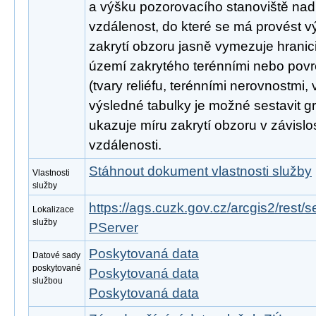
a výšku pozorovacího stanoviště nad
vzdálenost, do které se má provést vý
zakrytí obzoru jasně vymezuje hranic
území zakrytého terénními nebo pov
(tvary reliéfu, terénními nerovnostmi,
výsledné tabulky je možné sestavit gr
ukazuje míru zakrytí obzoru v závisl
vzdálenosti.
Stáhnout dokument vlastnosti služby
Vlastnosti
služby
https://ags.cuzk.gov.cz/arcgis2/rest
Lokalizace
služby
PServer
Poskytovaná data
Datové sady
poskytované
Poskytovaná data
službou
Poskytovaná data