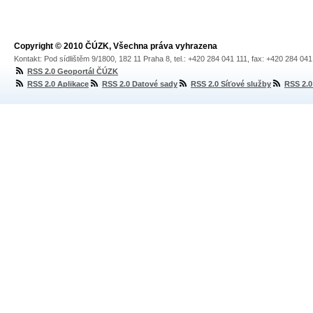
Copyright © 2010 ČÚZK, Všechna práva vyhrazena
Kontakt: Pod sídlištěm 9/1800, 182 11 Praha 8, tel.: +420 284 041 111, fax: +420 284 04
RSS 2.0 Geoportál ČÚZK
RSS 2.0 Aplikace
RSS 2.0 Datové sady
RSS 2.0 Síťové služby
RSS 2.0