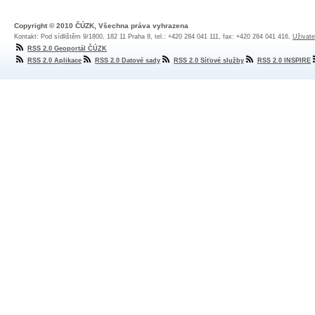
Copyright © 2010 ČÚZK, Všechna práva vyhrazena
Kontakt: Pod sídlištěm 9/1800, 182 11 Praha 8, tel.: +420 284 041 111, fax: +420 284 041 416,
Uživate
RSS 2.0 Geoportál ČÚZK
RSS 2.0 Aplikace
RSS 2.0 Datové sady
RSS 2.0 Síťové služby
RSS 2.0 INSPIRE