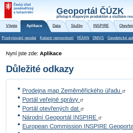
Geoportál ČÚZK
přístup k mapovým produktům a službám res
Vítejte
Aplikace
Data
Služby
INSPIRE
Otevřen
Poskytování geodat
Katastr nemovitostí
RÚIAN
DMVS
Geodetické ap
Nyní jste zde:
Aplikace
Důležité odkazy
Prodejna map Zeměměřického úřadu
Portál veřejné správy
Portál otevřených dat
Národní Geoportál INSPIRE
European Commission INSPIRE Geoport