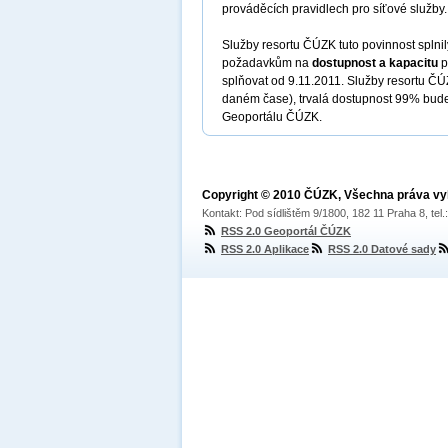
prováděcích pravidlech pro síťové služby.
Služby resortu ČÚZK tuto povinnost splnil
požadavkům na
dostupnost a kapacitu
p
splňovat od 9.11.2011. Služby resortu ČÚ
daném čase), trvalá dostupnost 99% bude
Geoportálu ČÚZK.
Copyright © 2010 ČÚZK, Všechna práva v
Kontakt: Pod sídlištěm 9/1800, 182 11 Praha 8, tel
RSS 2.0 Geoportál ČÚZK
RSS 2.0 Aplikace
RSS 2.0 Datové sady