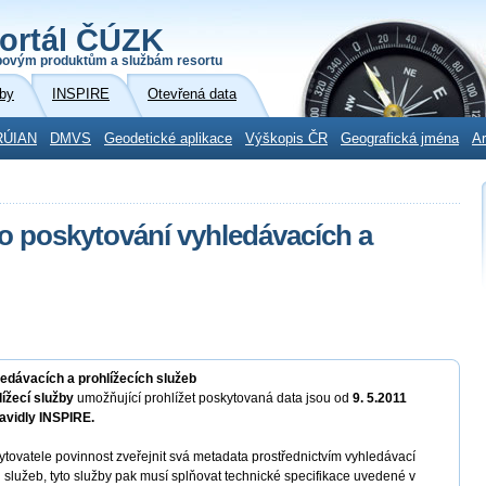
ortál ČÚZK
povým produktům a službám resortu
by
INSPIRE
Otevřená data
RÚIAN
DMVS
Geodetické aplikace
Výškopis ČR
Geografická jména
Ar
ro poskytování vyhledávacích a
ledávacích a prohlížecích služeb
lížecí služby
umožňující prohlížet poskytovaná data jsou od
9. 5.2011
avidly INSPIRE.
ytovatele povinnost zveřejnit svá metadata prostřednictvím vyhledávací
h služeb, tyto služby pak musí splňovat technické specifikace uvedené v