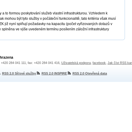
y a to formou poskytování služeb vlastní infrastrukturou. Vzhledem k
ak mohou být tyto služby v počáteční funkcionalitě, tato kritéria však musí
ZK již nyní splňují požadavky na kapacitu (počet vyřizovaných dotazů v
 splněna ve výše uvedeném termínu posílením záložní infrastruktury
yhrazena
.: +420 284 041 111, fax: +420 284 041 416,
Uživatelská podpora
,
facebook
,
Jak číst RSS ka
RSS 2.0 Síťové služby
RSS 2.0 INSPIRE
RSS 2.0 Otevřená data