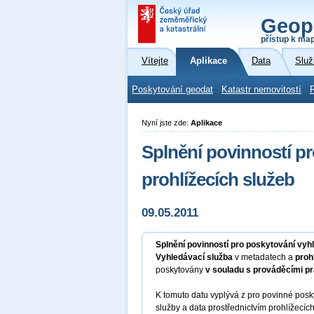
Geop
přístup k ma
Vítejte
Aplikace
Data
Služ
Poskytování geodat
Katastr nemovitostí
Nyní jste zde:
Aplikace
Splnění povinností p
prohlížecích služeb
09.05.2011
Splnění povinností pro poskytování vyh
Vyhledávací služba
v metadatech a
proh
poskytovány
v souladu s prováděcími pr
K tomuto datu vyplývá z pro povinné posk
služby a data prostřednictvím prohlížecíc