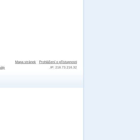
Mapa stránek
Prohlášení o přístupnosti
nály
.
IP: 216.73.216.32