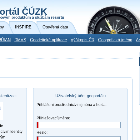
ortál ČÚZK
povým produktům a službám resortu
by
INSPIRE
Otevřená data
RÚIAN
DMVS
Geodetické aplikace
Výškopis ČR
Geografická jména
Ar
utentizaci
Uživatelský účet geoportálu
Přihlášení prostřednictvím jména a hesla.
Přihlašovací jméno:
te
ctvím Identity
Heslo:
ným