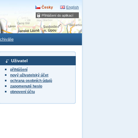
Česky
English
Přihlášení do aplikací
chiválie
Uživatel
přihlášení
nový uživatelský účet
ochrana osobních údajů
zapomenuté heslo
obnovení účtu