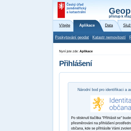
Geop
přístup k ma
Vítejte
Aplikace
Data
Služ
Poskytování geodat
Katastr nemovitostí
Nyní jste zde:
Aplikace
Přihlášení
Národní bod pro identifikaci a a
Po stisknutí tlačítka "Přihlásit se" bude
přesměrováni na přihlášení prostředni
občana, kde se přihlásíte Vámi zvole