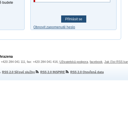
ně budete
Přihlásit se
Obnovit zapomenuté heslo
yhrazena
.: +420 284 041 111, fax: +420 284 041 416,
Uživatelská podpora
,
facebook
,
Jak číst RSS ka
RSS 2.0 Síťové služby
RSS 2.0 INSPIRE
RSS 2.0 Otevřená data