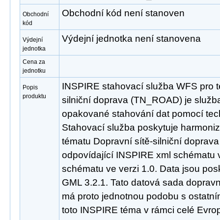
Obchodní kód není stanoven
Obchodní
kód
Výdejní jednotka není stanovena
Výdejní
jednotka
Cena za
jednotku
INSPIRE stahovací služba WFS pro t
Popis
produktu
silniční doprava (TN_ROAD) je služb
opakované stahování dat pomocí tec
Stahovací služba poskytuje harmoni
tématu Dopravní sítě-silniční dopra
odpovídající INSPIRE xml schématu v
schématu ve verzi 1.0. Data jsou po
GML 3.2.1. Tato datová sada dopravní
má proto jednotnou podobu s ostatní
toto INSPIRE téma v rámci celé Evro