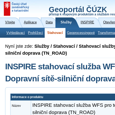
Geoportál ČÚZK
přístup k mapovým produktům a službám res
Vítejte
Aplikace
Data
Služby
INSPIRE
Otevřen
Vyhledávací
Prohlížecí
Stahovací
Geoprocessingové
Transforma
Nyní jste zde:
Služby / Stahovací / Stahovací služb
silniční doprava (TN_ROAD)
INSPIRE stahovací služba WF
Dopravní sítě-silniční dopra
Informace o produktu
INSPIRE stahovací služba WFS pro t
Název
silniční doprava (TN_ROAD)