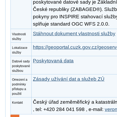
poskytované datové sady je Základní
České republiky (ZABAGED®). Služba
pokyny pro INSPIRE stahovací služby
splňuje standard OGC WFS 2.0.0.
Stáhnout dokument vlastnosti služby
Vlastnosti
služby
https://geoportal.cuzk.gov.cz/geoserv
Lokalizace
služby
Poskytovaná data
Datové sady
poskytované
službou
Zásady užívání dat a služeb ZÚ
Omezení a
podmínky
přístupu a
použití
Český úřad zeměměřický a katastráln
Kontakt
, tel: +420 284 041 598 , e-mail:
vero