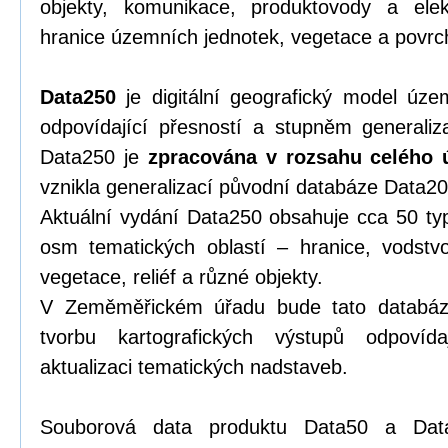
objekty, komunikace, produktovody a elek
hranice územních jednotek, vegetace a povrch,
Data250
je digitální geografický model úze
odpovídající přesností a stupněm generali
Data250 je
zpracována v rozsahu celého 
vznikla generalizací původní databáze Data20
Aktuální vydání Data250 obsahuje cca 50 typ
osm tematických oblastí – hranice, vodstvo
vegetace, reliéf a různé objekty.
V Zeměměřickém úřadu bude tato databáze 
tvorbu kartografických výstupů odpovíd
aktualizaci tematických nadstaveb.
Souborová data produktu Data50 a Dat