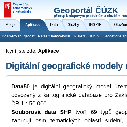
Geoportál ČÚZK
přístup k mapovým produktům a službám res
Vítejte
Aplikace
Data
Služby
INSPIRE
Otevřen
Poskytování geodat
Katastr nemovitostí
RÚIAN
DMVS
Geodetické ap
Nyní jste zde:
Aplikace
Digitální geografické modely
Data50
je digitální geografický model úze
odvozený z kartografické databáze pro Zákl
ČR 1 : 50 000.
Souborová data SHP
tvoří 69 typů geogr
zahrnují osm tematických oblastí sídelní,