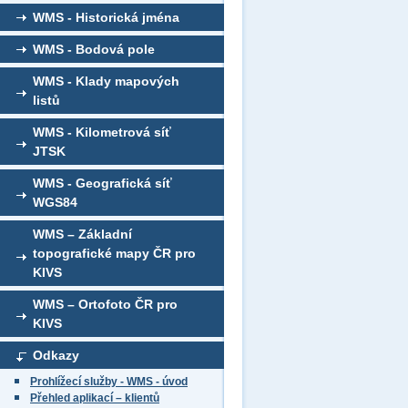
WMS - Historická jména
WMS - Bodová pole
WMS - Klady mapových
listů
WMS - Kilometrová síť
JTSK
WMS - Geografická síť
WGS84
WMS – Základní
topografické mapy ČR pro
KIVS
WMS – Ortofoto ČR pro
KIVS
Odkazy
Prohlížecí služby - WMS - úvod
Přehled aplikací – klientů