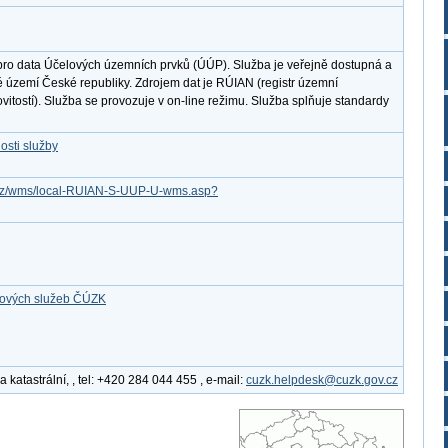
pro data Účelových územních prvků (ÚÚP). Služba je veřejně dostupná a
é území České republiky. Zdrojem dat je RÚIAN (registr územní
ovitostí). Služba se provozuje v on-line režimu. Služba splňuje standardy
osti služby
ov.cz/wms/local-RUIAN-S-UUP-U-wms.asp?
ťových služeb ČÚZK
katastrální, , tel: +420 284 044 455 , e-mail:
cuzk.helpdesk@cuzk.gov.cz