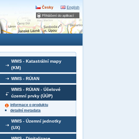
Česky
English
Přihlášení do aplikací
WMS - Katastrální mapy
(KM)
WMS - RÚIAN
WMS - RÚIAN - Účelové
územní prvky (ÚÚP)
informace o produktu
detailní metadata
WMS - Územní jednotky
(UX)
WMS - Digitalizace