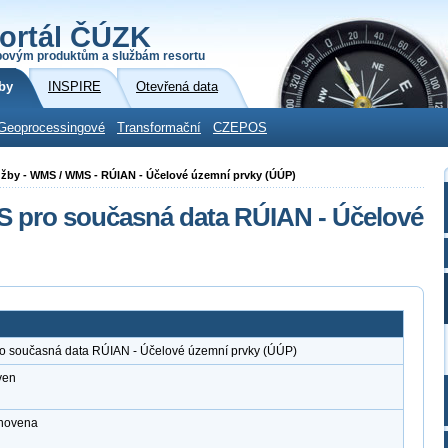
ortál ČÚZK
povým produktům a službám resortu
by
INSPIRE
Otevřená data
Geoprocessingové
Transformační
CZEPOS
 služby - WMS / WMS - RÚIAN - Účelové územní prvky (ÚÚP)
S pro současná data RÚIAN - Účelové
ro současná data RÚIAN - Účelové územní prvky (ÚÚP)
ven
anovena