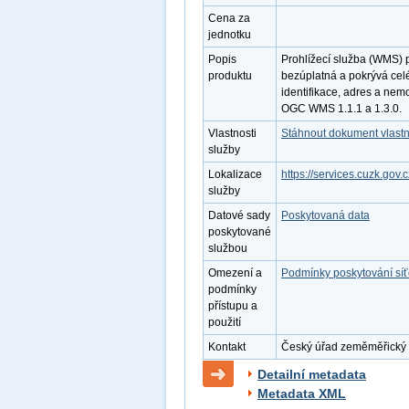
Cena za
jednotku
Popis
Prohlížecí služba (WMS) 
produktu
bezúplatná a pokrývá cel
identifikace, adres a nem
OGC WMS 1.1.1 a 1.3.0.
Vlastnosti
Stáhnout dokument vlastn
služby
Lokalizace
https://services.cuzk.g
služby
Datové sady
Poskytovaná data
poskytované
službou
Omezení a
Podmínky poskytování sí
podmínky
přístupu a
použití
Kontakt
Český úřad zeměměřický a 
Detailní metadata
Metadata XML