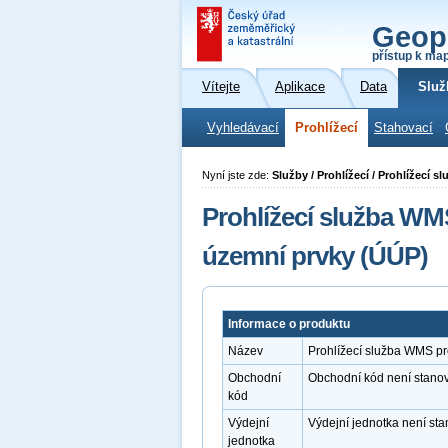
Geop
přístup k ma
Vítejte
Aplikace
Data
Služ
Vyhledávací
Prohlížecí
Stahovací
Nyní jste zde:
Služby / Prohlížecí / Prohlížecí
Prohlížecí služba WM
územní prvky (ÚÚP)
Informace o produktu
Název
Prohlížecí služba WMS p
Obchodní
Obchodní kód není stano
kód
Výdejní
Výdejní jednotka není st
jednotka