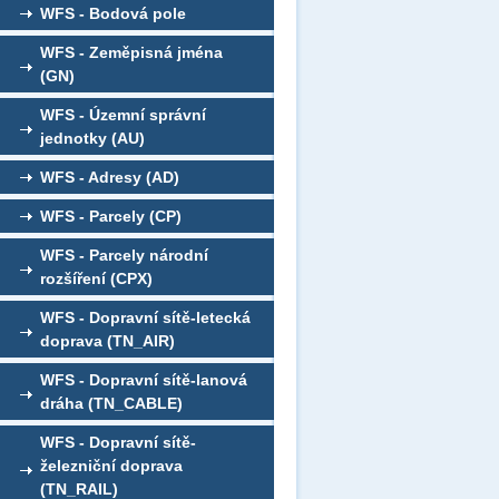
WFS - Bodová pole
WFS - Zeměpisná jména
(GN)
WFS - Územní správní
jednotky (AU)
WFS - Adresy (AD)
WFS - Parcely (CP)
WFS - Parcely národní
rozšíření (CPX)
WFS - Dopravní sítě-letecká
doprava (TN_AIR)
WFS - Dopravní sítě-lanová
dráha (TN_CABLE)
WFS - Dopravní sítě-
železniční doprava
(TN_RAIL)