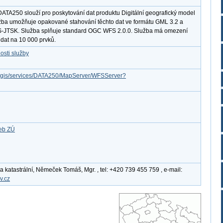
ATA250 slouží pro poskytování dat produktu Digitální geografický model
žba umožňuje opakované stahování těchto dat ve formátu GML 3.2 a
-JTSK. Služba splňuje standard OGC WFS 2.0.0. Služba má omezení
dat na 10 000 prvků.
osti služby
arcgis/services/DATA250/MapServer/WFSServer?
žeb ZÚ
katastrální, Němeček Tomáš, Mgr. , tel: +420 739 455 759 , e-mail:
v.cz