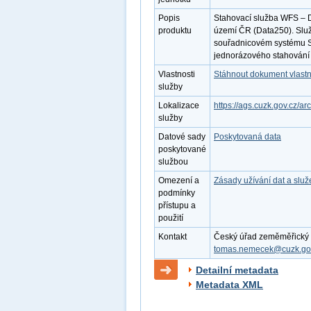
Popis
Stahovací služba WFS – D
produktu
území ČR (Data250). Slu
souřadnicovém systému S
jednorázového stahování 
Vlastnosti
Stáhnout dokument vlastn
služby
Lokalizace
https://ags.cuzk.gov.cz/
služby
Datové sady
Poskytovaná data
poskytované
službou
Omezení a
Zásady užívání dat a slu
podmínky
přístupu a
použití
Kontakt
Český úřad zeměměřický a 
tomas.nemecek@cuzk.go
Detailní metadata
Metadata XML