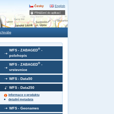
Česky
English
Přihlášení do aplikací
chiválie
®
WFS - ZABAGED
-
polohopis
®
WFS - ZABAGED
-
vrstevnice
WFS - Data50
WFS - Data250
informace o produktu
detailní metadata
WFS - Geonames