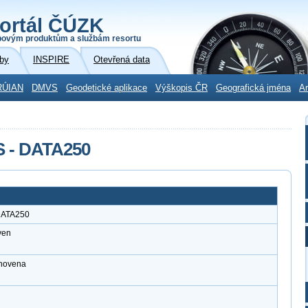
ortál ČÚZK
povým produktům a službám resortu
by
INSPIRE
Otevřená data
RÚIAN
DMVS
Geodetické aplikace
Výškopis ČR
Geografická jména
Ar
S - DATA250
 DATA250
ven
anovena