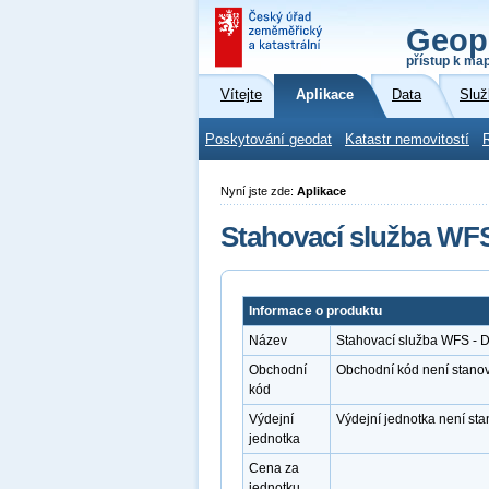
Geop
přístup k ma
Vítejte
Aplikace
Data
Služ
Poskytování geodat
Katastr nemovitostí
Nyní jste zde:
Aplikace
Stahovací služba WF
Informace o produktu
Název
Stahovací služba WFS -
Obchodní
Obchodní kód není stano
kód
Výdejní
Výdejní jednotka není st
jednotka
Cena za
jednotku