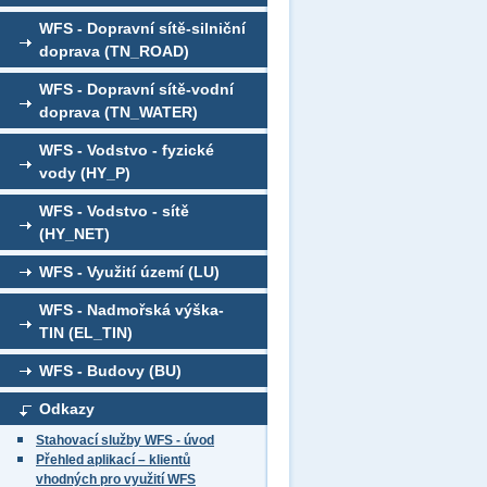
WFS - Dopravní sítě-silniční
doprava (TN_ROAD)
WFS - Dopravní sítě-vodní
doprava (TN_WATER)
WFS - Vodstvo - fyzické
vody (HY_P)
WFS - Vodstvo - sítě
(HY_NET)
WFS - Využití území (LU)
WFS - Nadmořská výška-
TIN (EL_TIN)
WFS - Budovy (BU)
Odkazy
Stahovací služby WFS - úvod
Přehled aplikací – klientů
vhodných pro využití WFS