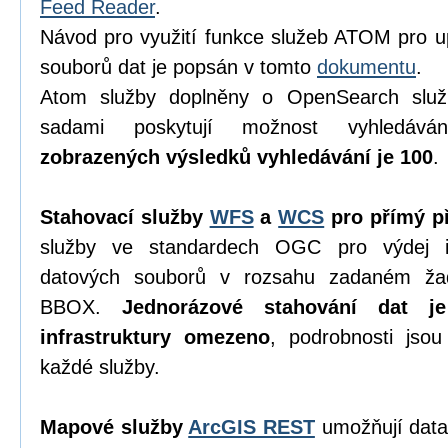
Feed Reader
.
Návod pro využití funkce služeb ATOM pro u
souborů dat je popsán v tomto
dokumentu
.
Atom služby doplněny o OpenSearch služ
sadami poskytují možnost vyhledáv
zobrazených výsledků vyhledávání je 100
.
Stahovací služby
WFS
a
WCS
pro přímý př
služby ve standardech OGC pro výdej in
datových souborů v rozsahu zadaném ža
BBOX.
Jednorázové stahování dat j
infrastruktury omezeno
, podrobnosti jso
každé služby.
Mapové služby
ArcGIS REST
umožňují data