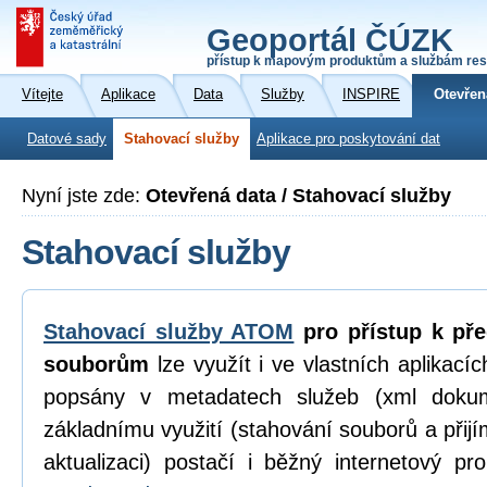
Geoportál ČÚZK
přístup k mapovým produktům a službám res
Vítejte
Aplikace
Data
Služby
INSPIRE
Otevřen
Datové sady
Stahovací služby
Aplikace pro poskytování dat
Nyní jste zde:
Otevřená data / Stahovací služby
Stahovací služby
Stahovací služby ATOM
pro přístup k př
souborům
lze využít i ve vlastních aplikací
popsány v metadatech služeb (xml dokum
základnímu využití (stahování souborů a přijí
aktualizaci) postačí i běžný internetový p