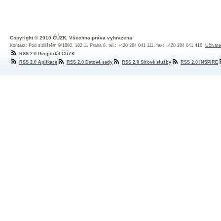
Copyright © 2010 ČÚZK, Všechna práva vyhrazena
Kontakt: Pod sídlištěm 9/1800, 182 11 Praha 8, tel.: +420 284 041 111, fax: +420 284 041 416,
Uživate
RSS 2.0 Geoportál ČÚZK
RSS 2.0 Aplikace
RSS 2.0 Datové sady
RSS 2.0 Síťové služby
RSS 2.0 INSPIRE