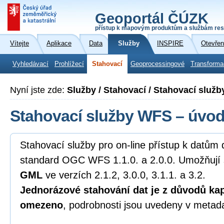
Geoportál ČÚZK
přístup k mapovým produktům a službám res
Vítejte
Aplikace
Data
Služby
INSPIRE
Otevřen
Vyhledávací
Prohlížecí
Stahovací
Geoprocessingové
Transforma
Nyní jste zde:
Služby / Stahovací / Stahovací služ
Stahovací služby WFS – úvo
Stahovací služby pro on-line přístup k datům 
standard OGC WFS 1.1.0. a 2.0.0. Umožňují 
GML
ve verzích 2.1.2, 3.0.0, 3.1.1. a 3.2.
Jednorázové stahování dat je z důvodů kap
omezeno
, podrobnosti jsou uvedeny v metad